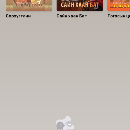
Сорхугтани
Сайн хаан Бат
Тогосын цө
Номын хэлэлцүүлэг
Номын талаар бусдад хуваалцаарай.
Сонсогчдын үнэлгээ, сэтгэгдэл
0