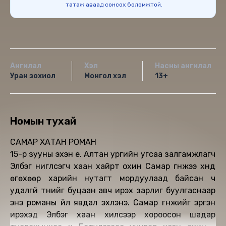
татаж аваад сонсох боломжтой.
Ангилал
Хэл
Насны ангилал
Уран зохиол
Монгол хэл
13+
Номын тухай
САМАР ХАТАН РОМАН
15-р зууны эхэн үе. Алтан ургийн угсаа залгамжлагч
Элбэг нигүүлсэгч хаан хайрт охин Самар гүнжээ хүнд
өгөхөөр харийн нутагт мордуулаад байсан ч
удалгүй түүнийг буцаан авч ирэх зарлиг буулгаснаар
энэ романы үйл явдал эхлэнэ. Самар гүнжийг эргэн
ирэхэд Элбэг хаан хилсээр хороосон шадар