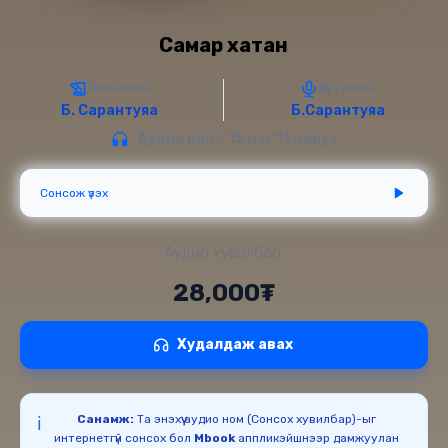
Самар хатан
Зохиолч
Өгүүлэгч
Б. Сарантуяа
Б.Сарантуяа
Аудио ном - 15 цаг 11 минут
Сонсож үзэх
Аудио хувилбар:
28,000₮
Худалдаж авах
Санамж:
Та энэхүү аудио ном (Сонсох хувилбар)-ыг
ℹ️
интернетгүй сонсох бол
Mbook
аппликэйшнээр дамжуулан