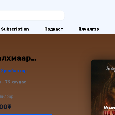
Subscription
Подкаст
Үйлчилгээ
алхмаар…
 Хүрэлбаатар
 - 79 хуудас
вилбар:
000₮