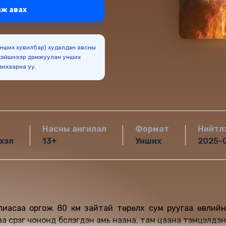
ж авах
(Унших хувилбар) худалдан авсны
эйшнээр дамжуулан унших
боломжтойг анхаарна уу.
Насны ангилал
Формат
Нийтл
хэл
13+
Унших
2025-
уулиасаа оргож 80 км зайтай төрөлх сум руугаа өвлийн
а сүрэг чононд бүслэгдэн амь наана, там цаана тэмцэлдэн