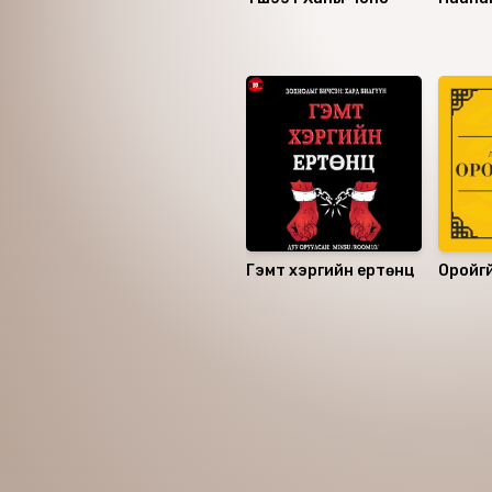
Санал болгох
Гэмт хэргийн ертөнц
Оройгүй
Номын хэлэлцүүлэг
Номын талаар бусдад хув