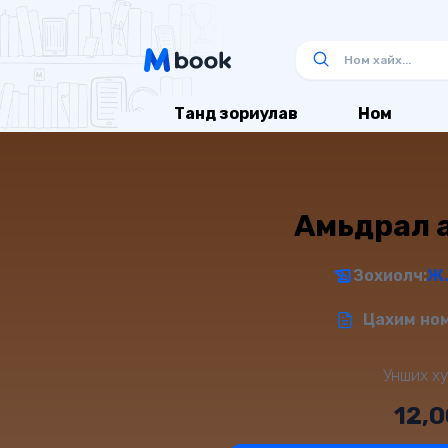
Танд зориулав
Ном
Амьдрал 
Зохиолч:
Ж.
Цахим ном
Унших ху
12,