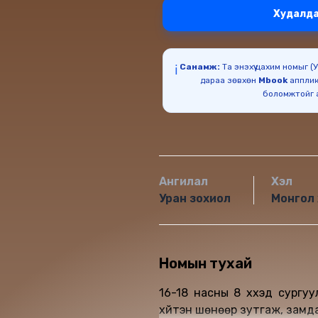
Худалда
Санамж:
Та энэхүү цахим номыг 
ℹ️
дараа зөвхөн
Mbook
апплик
Ангилал
Хэл
Уран зохиол
Монгол 
Номын тухай
16-18 насны 8 хүүхэд сург
хүйтэн шөнөөр зутгаж, замда