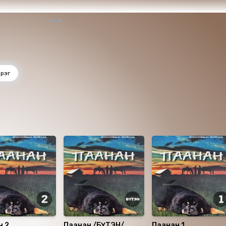
эрэг
д
н 2
Паанан /БҮТЭН/
Паанан 1