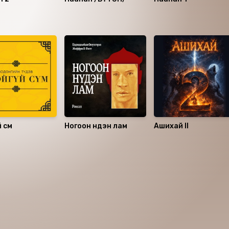
 сүм
Ногоон нүдэн лам
Ашихай II
аалцаарай.