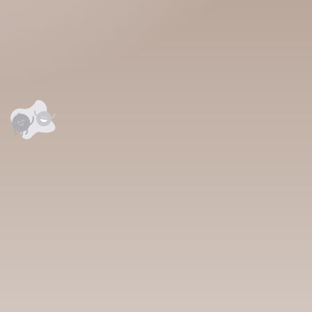
сэтгэгдэл
0
анхны үнэлгээг өгнө үү ⭐⭐⭐⭐⭐