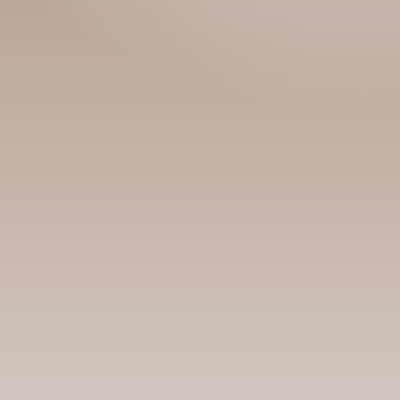
Уншигчдын үнэлгээ, 
Номд хамгийн 