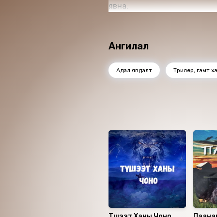
явна.
Ангилал
Адал явдалт
Трилер, гэмт х
Ижил төстэй номнуу
Түшээт Ханы Чоно
Паана