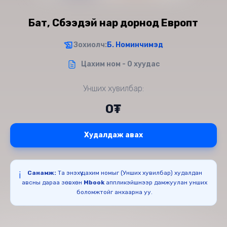
Бат, Сүбээдэй нар дорнод Европт
Зохиолч:
Б. Номинчимэд
Цахим ном - 0 хуудас
Унших хувилбар:
0₮
Худалдаж авах
Санамж:
Та энэхүү цахим номыг (Унших хувилбар) худалдан
ℹ️
авсны дараа зөвхөн
Mbook
аппликэйшнээр дамжуулан унших
боломжтойг анхаарна уу.