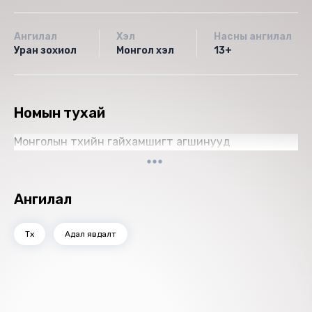
Ангилал
Хэл
Насны ангилал
Уран зохиол
Монгол хэл
13+
Номын тухай
Монголын түүхийн гайхамшигт агшинууд
Ангилал
Түүх
Адал явдалт
Санал болгох