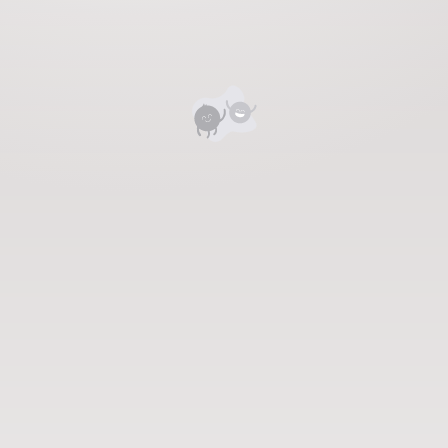
Номд хамгийн анхны үнэлгээг өгнө үү ⭐⭐⭐⭐⭐