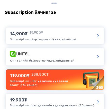
Subscription үйлчилгээ
19,900₮
14,900₮
Subscription : Картаараа илүү хямд төлөөрэй
Юнителийн бүх хэрэглэгчдэд хямдралтай
238,800₮
119,000₮
Subscription : Нэг удаагийн худалдан
авалт (365 хоног)
19,900₮
Subscription : Нэг удаагийн худалдан авалт (30 хоног)