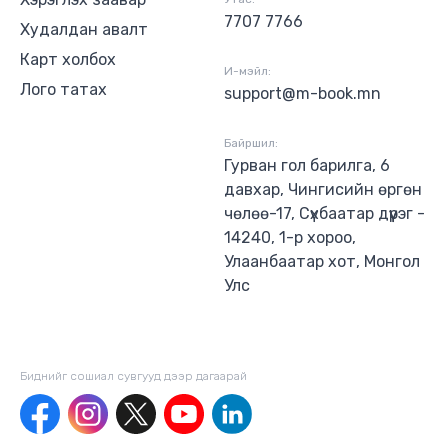
7707 7766
Худалдан авалт
Карт холбох
И-мэйл:
Лого татах
support@m-book.mn
Байршил:
Гурван гол барилга, 6
давхар, Чингисийн өргөн
чөлөө-17, Сүхбаатар дүүрэг -
14240, 1-р хороо,
Улаанбаатар хот, Монгол
Улс
Биднийг сошиал сувгууд дээр дагаaрай