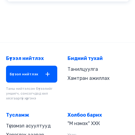
Бүтээл нийтлэх
Бидний тухай
Танилцуулга
Бүтээл нийтлэх
Хамтран ажиллах
Таны нийтэлсэн бүтээлийг
уншигч, сонсогчдод хил
хязгааргүй хүргэнэ
Тусламж
Холбоо барих
"М нэмэх" ХХК
Түгээмэл асуултууд
Хэрэглэх заавар
Утас: