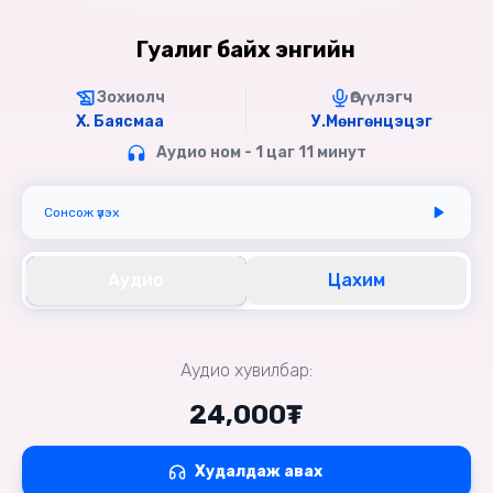
Гуалиг байх энгийн
Зохиолч
Өгүүлэгч
Х. Баясмаа
У.Мөнгөнцэцэг
Аудио ном - 1 цаг 11 минут
Сонсож үзэх
Аудио
Цахим
Аудио хувилбар:
24,000₮
Худалдаж авах