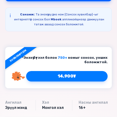
Санамж:
Та энэхүү аудио ном (Сонсох хувилбар)-ыг
ℹ️
интернетгүй сонсох бол
Mbook
аппликэйшнээр дамжуулан
татаж аваад сонсох боломжтой.
SUBSCRIPTION
*Энэхүү бүтээл болон
750+
номыг сонсох, унших
боломжтой.
14,900₮
Ангилал
Хэл
Насны ангилал
Эрүүл мэнд
Монгол хэл
16+