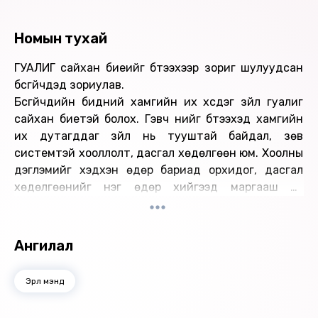
Номын тухай
ГУАЛИГ сайхан биеийг бүтээхээр зориг шулуудсан
бүсгүйчүүдэд зориулав.
Бүсгүйчүүдийн бидний хамгийн их хүсдэг зүйл гуалиг
сайхан биетэй болох. Гэвч үүнийг бүтээхэд хамгийн
их дутагддаг зүйл нь тууштай байдал, зөв
системтэй хооллолт, дасгал хөдөлгөөн юм. Хоолны
дэглэмийг хэдхэн өдөр бариад орхидог, дасгал
хөдөлгөөнийг нэг өдөр хийгээд маргааш нь
халширч мартдаг. Тууштай байж чадахгүй байгаа,
өөртэйгөө тулж ажиллаж чаддаггүй асуудлыг тань
шийдвэрлэхээр ГУАЛИГ БАЙХ ЭНГИЙН номоо бүсгүй
Ангилал
танд өргөн барьж байна.
Өгүүлэгч: У.Мөнгөнцэцэг
Эрүүл мэнд
Найруулагч: Д.Баярнэмэх, М.Сүрэнхорлоо
"МBOOK" студид бүтээв.