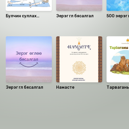
Булчин суллах
Эерэг өглөө бясалгал
500 эерэг 
дасгал
Санал болгох
Эерэг өглөө бясалгал
Намасте
Тарваганы
Номын хэлэлцүүлэг