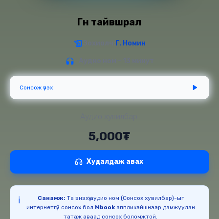
Гүн тайвшрал
Зохиолч:
Г. Номин
Аудио ном - 13 минут
Сонсож үзэх
Аудио хувилбар:
5,000₮
Худалдаж авах
Санамж:
Та энэхүү аудио ном (Сонсох хувилбар)-ыг
ℹ️
интернетгүй сонсох бол
Mbook
аппликэйшнээр дамжуулан
татаж аваад сонсох боломжтой.