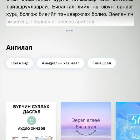
тайвшруулаарай. Бясалгал хийх нь оюун санааг
хурц болгож биеийг тэнцвэржүүлэх болно. Зөөлөн гүн
амьсгалд төвлөрч стрессээ арилгая.
Ангилал
Эрүүл мэнд
Амьдралын хэв маяг
Тайвшрал
Ижил төстэй номнууд