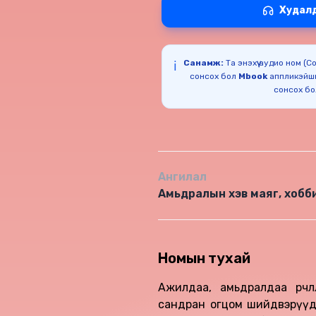
Худал
Санамж:
Та энэхүү аудио ном (
ℹ️
сонсох бол
Mbook
аппликэйш
сонсох б
Ангилал
Амьдралын хэв маяг, хобб
Номын тухай
Ажилдаа, амьдралдаа өөрч
сандран огцом шийдвэрүүди