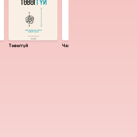
Төвөггүй
Чамд юу тохиолдоо
Намасте
вэ?