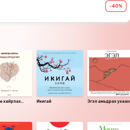
-40%
өө хайрлах
Икигай
Эгэл амьдрах ухаан
 сургадаг ном