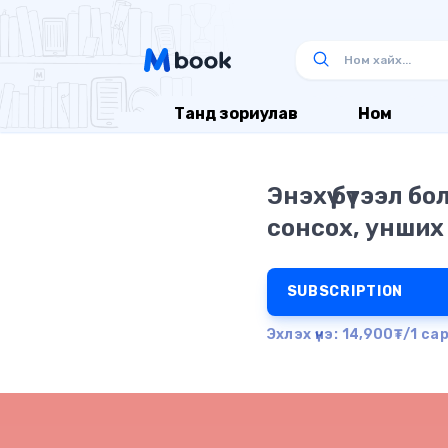
Танд зориулав
Ном
Энэхүү бүтээл б
сонсох, унших
SUBSCRIPTION
Эхлэх үнэ: 14,900₮/1 са