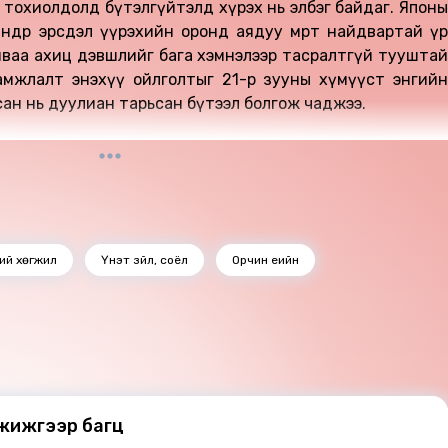
нх тохиолдолд бүтэлгүйтэлд хүрэх нь элбэг байдаг. Японы
өндөр эрсдэл үүрэхийн оронд аядуу мөртөө найдвартай үр
иваа ахиц дэвшлийг бага хэмнэлээр тасралтгүй тууштай
уламжлалт энэхүү ойлголтыг 21-р зууны хүмүүст энгийн
ан нь дуулиан тарьсан бүтээл болгож чаджээ.
ний хөгжил
Үнэт зүйл, соёл
Орчин үеийн
 жижгээр багц