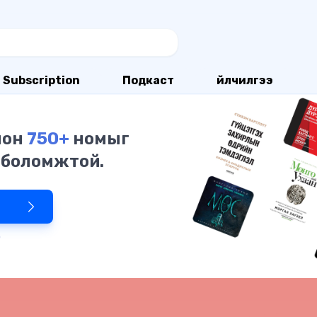
Subscription
Подкаст
Үйлчилгээ
олон
750+
номыг
 боломжтой.
р