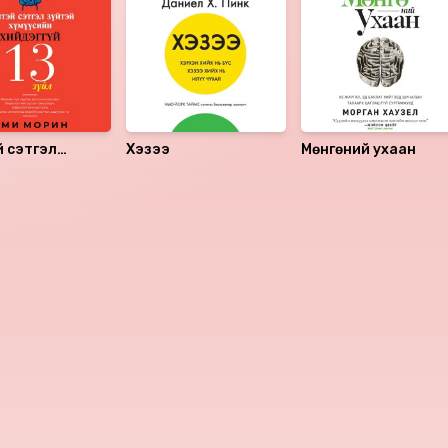
 сэтгэл
Хэзээ
Мөнгөний ухаан
й хүмүүсийн
гүй 13 зүйл
аалцаарай.
 сэтгэгдэл
1