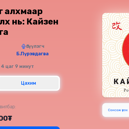
г алхмаар
лөх нь: Кайзен
га
Өгүүлэгч
Б.Пүрэвдагва
 4 цаг 9 минут
Цахим
вилбар:
Сонсож үзэх
000₮