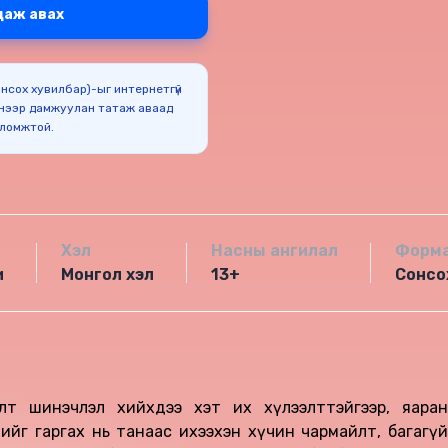
даж авах
Сонсох хувилбар)-ыг интернетгүй
нээр дамжуулан татаж аваад
оломжтой.
Хэл
Насны ангилал
Форм
и
Монгол хэл
13+
Сонсо
лөлт шинэчлэл хийхдээ хэт их хүлээлттэйгээр, яаран
йг гаргах нь танаас ихээхэн хүчин чармайлт, багагүй