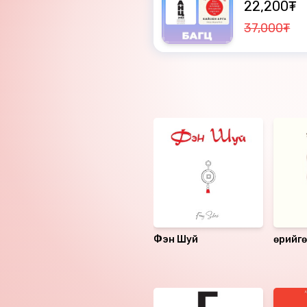
22,200₮
37,000₮
Ижил төстэй номнууд
Фэн Шуй
Өөрийг
ухаанд
Санал болгох