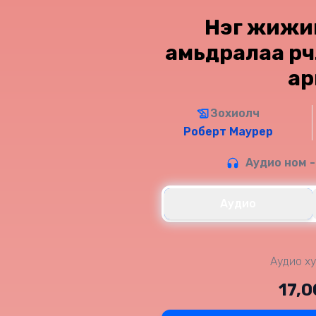
Нэг жижи
амьдралаа өөрч
ар
Зохиолч
Роберт Маурер
Аудио ном -
Аудио
Аудио ху
17,