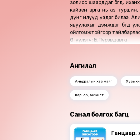
золиос шаарддаг бөгөөд, ихэ
кайзен арга нь аз туршин, 
дүнг илүүд үздэг билээ. Ал
явуулахыг дэмждэг бөгөөд 
ойлгомжтойгоор тайлбарлас
Өгүүлэгч: Б.Пүрэвдавга
Ангилал
Амьдралын хэв маяг
Хувь хү
Карьер, амжилт
Санал болгох багц
Ганцаар,