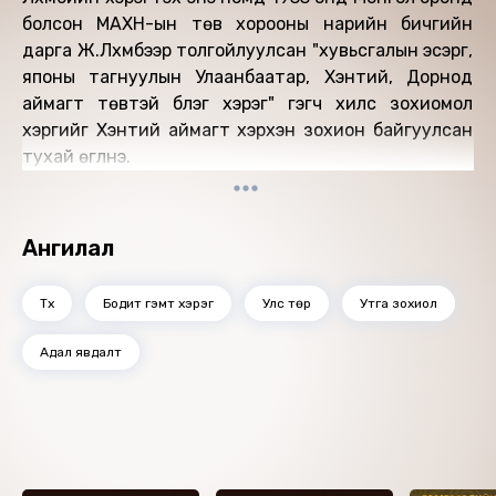
болсон МАХН-ын төв хорооны нарийн бичгийн
дарга Ж.Лхүмбээр толгойлуулсан "хувьсгалын эсэргүү,
японы тагнуулын Улаанбаатар, Хэнтий, Дорнод
аймагт төвтэй бүлэг хэрэг" гэгч хилс зохиомол
хэргийг Хэнтий аймагт хэрхэн зохион байгуулсан
тухай өгүүлнэ.
Ангилал
Түүх
Бодит гэмт хэрэг
Улс төр
Утга зохиол
Адал явдалт
Ижил төстэй номнууд