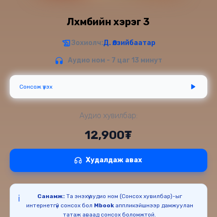
Лхүмбийн хэрэг 3
Зохиолч:
Д. Өлзийбаатар
Аудио ном - 7 цаг 13 минут
Сонсож үзэх
Аудио хувилбар:
12,900₮
Худалдаж авах
Санамж:
Та энэхүү аудио ном (Сонсох хувилбар)-ыг
ℹ️
интернетгүй сонсох бол
Mbook
аппликэйшнээр дамжуулан
татаж аваад сонсох боломжтой.