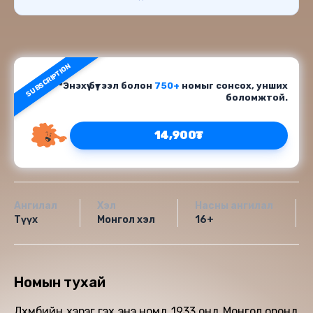
SUBSCRIPTION
*Энэхүү бүтээл болон
750+
номыг сонсох, унших
боломжтой.
14,900₮
Ангилал
Хэл
Насны ангилал
Түүх
Монгол хэл
16+
Номын тухай
Лхүмбийн хэрэг гэх энэ номд 1933 онд Монгол оронд