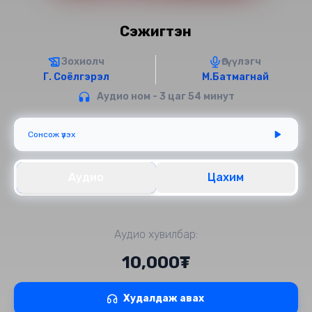
Сэжигтэн
Зохиолч
Өгүүлэгч
Г. Соёлгэрэл
М.Батмагнай
Аудио ном - 3 цаг 54 минут
Сонсож үзэх
Аудио
Цахим
Аудио хувилбар:
10,000₮
Худалдаж авах