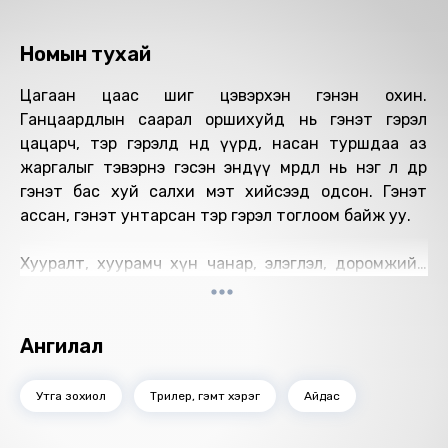
Номын тухай
Цагаан цаас шиг цэвэрхэн гэнэн охин.
Ганцаардлын саарал оршихуйд нь гэнэт гэрэл
цацарч, тэр гэрэлд өнөд үүрд, насан туршдаа аз
жаргалыг тэвэрнэ гэсэн эндүү мөрөөдөл нь нэг л өдөр
гэнэт бас хуй салхи мэт хийсээд одсон. Гэнэт
ассан, гэнэт унтарсан тэр гэрэл тоглоом байж уу.
Хууралт, хуурамч хүн чанар, элэглэл, доромжийн
хариуд өс хонзонгийн халуун гал үлээж, өөрийн
мэдэлгүй үзэн ядалтын зэвсгээр хуяглан хэний ч
зүүдэнд оромгүй зүйлийг үйлдэнэ. Заримдаа хүн
Ангилал
аз жаргалыг олох гэхдээ, аз жаргалтай амьдрах
гэхдээ өс хонзонгийн нэхээсийг нарийн урладаг аж.
Утга зохиол
Трилер, гэмт хэрэг
Айдас
Эсвэл өс хонзон хүнийг амьд байлгадаг гэлтэй. Тэр
аз жаргалд хүрэв үү.