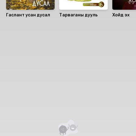
Гаслант усан дусал
Тарваганы дууль
Хойд эх
Номын хэлэлцүүлэг
Номын талаар бусдад хуваалцаарай.
Сонсогчдын үнэлгээ, сэтгэгдэл
0