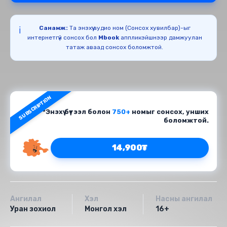
Санамж:
Та энэхүү аудио ном (Сонсох хувилбар)-ыг
ℹ️
интернетгүй сонсох бол
Mbook
аппликэйшнээр дамжуулан
татаж аваад сонсох боломжтой.
SUBSCRIPTION
*Энэхүү бүтээл болон
750+
номыг сонсох, унших
боломжтой.
14,900₮
Ангилал
Хэл
Насны ангилал
Уран зохиол
Монгол хэл
16+