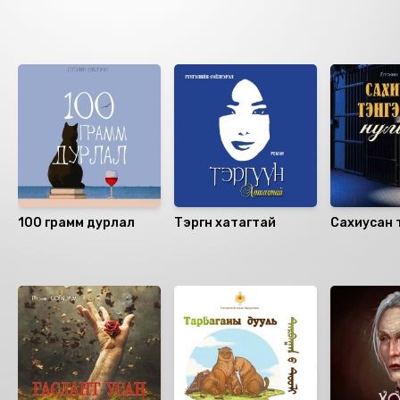
Ижил төстэй номнууд
100 грамм дурлал
Тэргүүн хатагтай
Сахиусан 
нулимс
Санал болгох