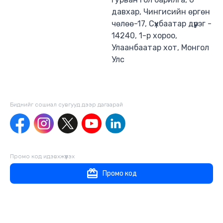
давхар, Чингисийн өргөн
чөлөө-17, Сүхбаатар дүүрэг -
14240, 1-р хороо,
Улаанбаатар хот, Монгол
Улс
Биднийг сошиал сувгууд дээр дагаaрай
Промо код идэвхжүүлэх
Промо код