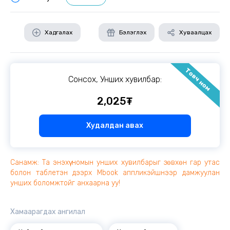
Хадгалах
Бэлэглэх
Хуваалцах
Товч ном
Сонсох, Унших хувилбар:
2,025₮
Худалдан авах
Санамж: Та энэхүү номын унших хувилбарыг зөвхөн гар утас
болон таблетэн дээрх Mbook аппликэйшнээр дамжуулан
унших боломжтойг анхаарна уу!
Хамаарагдах ангилал