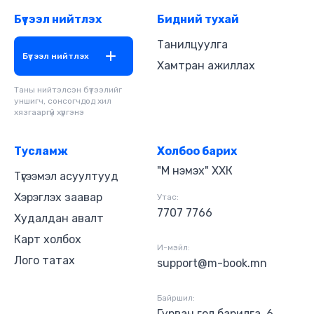
Бүтээл нийтлэх
Бидний тухай
Танилцуулга
Бүтээл нийтлэх
Хамтран ажиллах
Таны нийтэлсэн бүтээлийг
уншигч, сонсогчдод хил
хязгааргүй хүргэнэ
Тусламж
Холбоо барих
"М нэмэх" ХХК
Түгээмэл асуултууд
Хэрэглэх заавар
Утас:
7707 7766
Худалдан авалт
Карт холбох
И-мэйл:
Лого татах
support@m-book.mn
Байршил:
Гурван гол барилга, 6