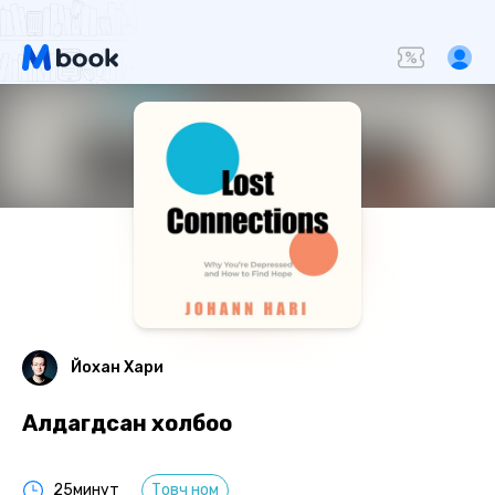
Йохан Хари
Алдагдсан холбоо
25минут
Товч ном