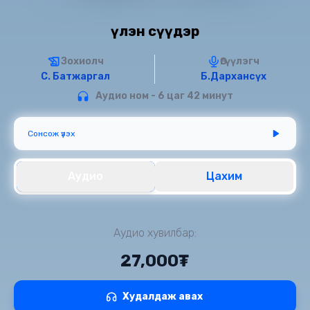
Үүлэн сүүдэр
Зохиолч
Өгүүлэгч
С. Батжаргал
Б.Дархансүх
Аудио ном - 6 цаг 42 минут
Сонсож үзэх
Аудио
Цахим
Аудио хувилбар:
27,000₮
Худалдаж авах