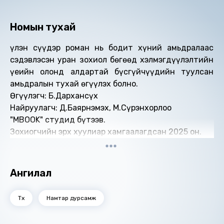
Номын тухай
Үүлэн сүүдэр роман нь бодит хүний амьдралаас
сэдэвлэсэн уран зохиол бөгөөд хэлмэгдүүлэлтийн
үеийн олонд алдартай бүсгүйчүүдийн туулсан
амьдралын тухай өгүүлэх болно.
Өгүүлэгч: Б.Дархансүх
Найруулагч: Д.Баярнэмэх, М.Сүрэнхорлоо
"МBOOK" студид бүтээв.
Зохиогчийн эрх хуулиар хамгаалагдсан 2025 он.
Ангилал
Түүх
Намтар дурсамж