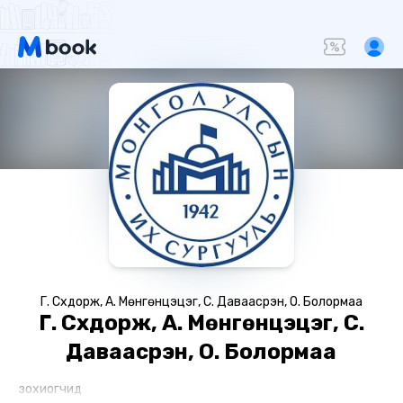
Г. Сүхдорж, А. Мөнгөнцэцэг, С. Даваасүрэн, О. Болормаа
Г. Сүхдорж, А. Мөнгөнцэцэг, С.
Даваасүрэн, О. Болормаа
зохиогчид