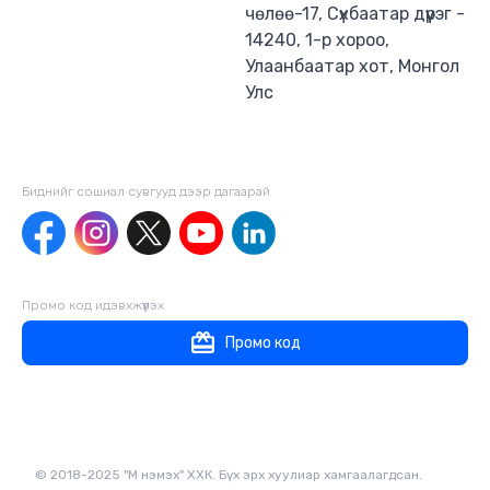
чөлөө-17, Сүхбаатар дүүрэг -
14240, 1-р хороо,
Улаанбаатар хот, Монгол
Улс
Биднийг сошиал сувгууд дээр дагаaрай
Промо код идэвхжүүлэх
Промо код
© 2018-2025 "М нэмэх" ХХК. Бүх эрх хуулиар хамгаалагдсан.