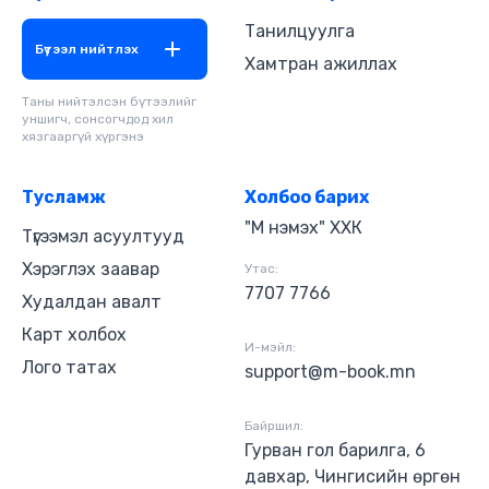
эрдэмтдийн бүтээлийг боловсролын үнэт өв
болгон хадгалах, багш оюутнуудын зайнаас
Танилцуулга
ажиллаж суралцах боломжийг нэмэгдүүлэх
Бүтээл нийтлэх
Хамтран ажиллах
зэрэг маш олон давуу тал, ач холбогдолтой юм.
Таны нийтэлсэн бүтээлийг
уншигч, сонсогчдод хил
хязгааргүй хүргэнэ
Тусламж
Холбоо барих
"М нэмэх" ХХК
Түгээмэл асуултууд
Хэрэглэх заавар
Утас:
7707 7766
Худалдан авалт
Карт холбох
И-мэйл:
Лого татах
support@m-book.mn
Байршил:
Гурван гол барилга, 6
давхар, Чингисийн өргөн