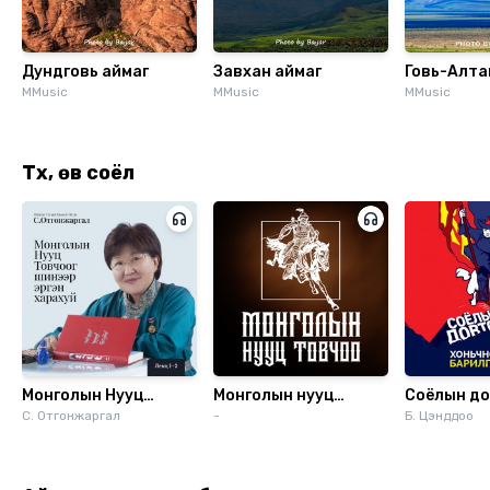
Дундговь аймаг
Завхан аймаг
Говь-Алта
MMusic
MMusic
MMusic
Түүх, өв соёл
Монголын Нууц
Монголын нууц
Соёлын до
Товчоог шинээр
С. Отгонжаргал
товчоо
-
Б. Цэнддоо
эргэн харахуй Лекц
1-2