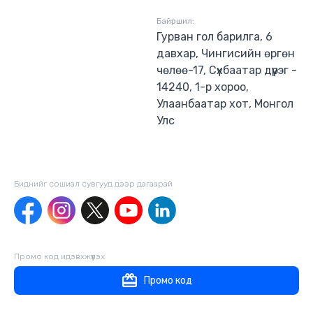
Байршил:
Гурван гол барилга, 6
давхар, Чингисийн өргөн
чөлөө-17, Сүхбаатар дүүрэг -
14240, 1-р хороо,
Улаанбаатар хот, Монгол
Улс
Биднийг сошиал сувгууд дээр дагаaрай
Промо код идэвхжүүлэх
Промо код