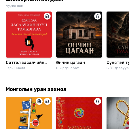
Аудио ном
Сэтгэл засалчийн
Өнчин цагаан
Сүнстэй т
нууц тэмдэглэл
Гари Смолл
Н. Эрдэнэбат
Б. Үндэссуур
Монголын уран зохиол