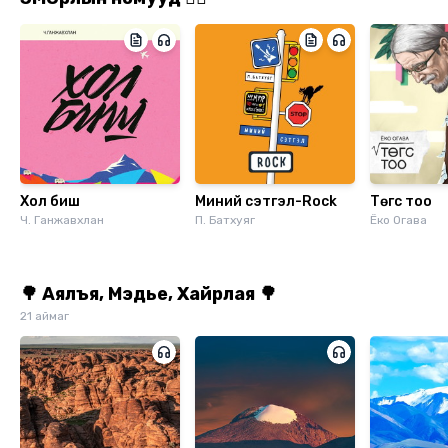
Хол биш
Миний сэтгэл-Rock
Төгс тоо
Ч. Ганжавхлан
П. Батхуяг
Ёко Огава
🌳 Аялъя, Мэдье, Хайрлая 🌳
21 аймаг