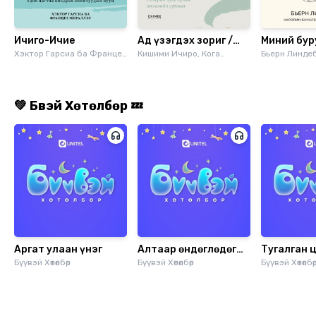
Ичиго-Ичие
Ад үзэгдэх зориг /
Миний бур
Хэктор Гарсиа ба Францез
хувилбар 1/
Кишими Ичиро, Кога
магадгүй
Бьерн Линде
Мираллэс
Фүмитакэ
💚 Бүүвэй Хөтөлбөр 💤
Аргат улаан үнэг
Алтаар өндөглөдөг
Тугалган 
Бүүвэй Хөтөлбөр
галуу
Бүүвэй Хөтөлбөр
Бүүвэй Хөтөлбө