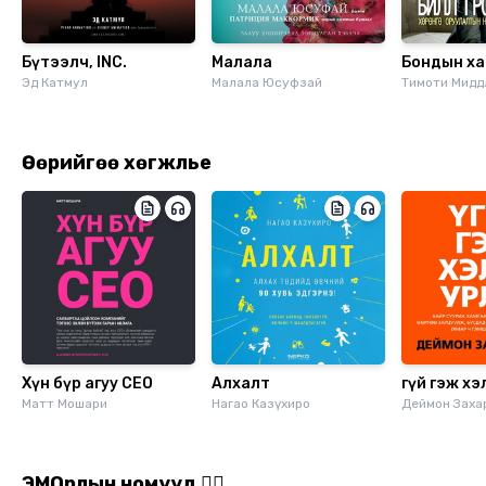
Бүтээлч, INC.
Малала
Бондын ха
Эд Катмул
Малала Юсуфзай
Тимоти Мидд
Өөрийгөө хөгжүүлье
Хүн бүр агуу СЕО
Алхалт
Үгүй гэж х
Матт Мошари
Нагао Казүхиро
Деймон Заха
ЭМОрлын номууд 🙂‍↔️