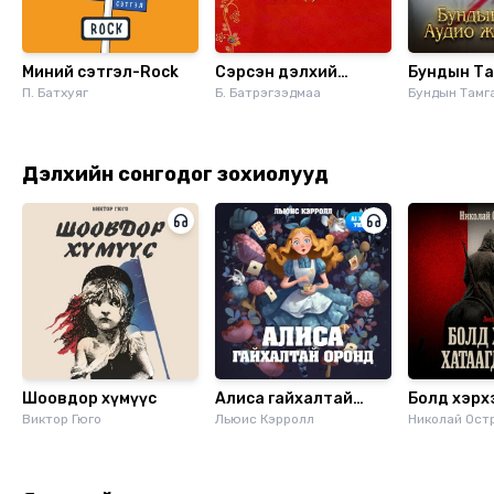
Миний сэтгэл-Rock
Сэрсэн дэлхий
Бундын Та
П. Батхуяг
АСОАДАРЭ
Б. Батрэгзэдмаа
Аудио жүж
Бундын Тамг
Дэлхийн сонгодог зохиолууд
Шоовдор хүмүүс
Алиса гайхалтай
Болд хэрх
Виктор Гюго
оронд
Льюис Кэрролл
хатаагдса
Николай Ост
дэвтэр/