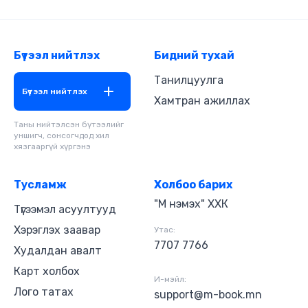
Бүтээл нийтлэх
Бидний тухай
Танилцуулга
Бүтээл нийтлэх
Хамтран ажиллах
Таны нийтэлсэн бүтээлийг
уншигч, сонсогчдод хил
хязгааргүй хүргэнэ
Тусламж
Холбоо барих
"М нэмэх" ХХК
Түгээмэл асуултууд
Хэрэглэх заавар
Утас:
7707 7766
Худалдан авалт
Карт холбох
И-мэйл:
Лого татах
support@m-book.mn