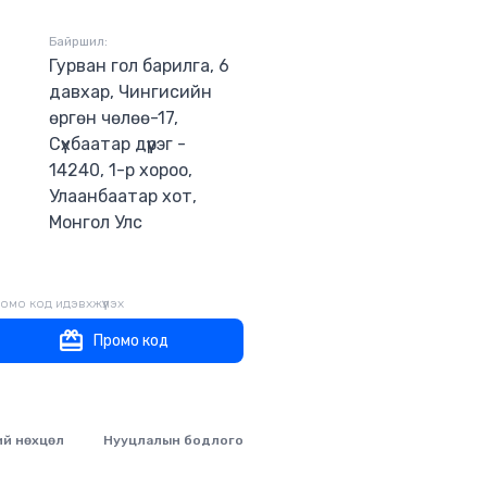
Байршил:
Гурван гол барилга, 6
давхар, Чингисийн
өргөн чөлөө-17,
Сүхбаатар дүүрэг -
14240, 1-р хороо,
Улаанбаатар хот,
Монгол Улс
омо код идэвхжүүлэх
Промо код
ий нөхцөл
Нууцлалын бодлого