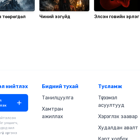
н төөрөгдөл
Чиний эзгүйд
Элсэн говийн эрлэг 
цахим/
эл нийтлэх
Бидний тухай
Тусламж
Танилцуулга
Түгээмэл
л
асуултууд
лэх
Хамтран
ажиллах
Хэрэглэх заавар
ийтэлсэн
йг уншигч,
Худалдан авалт
чдод хил
үй хүргэнэ
Карт холбох