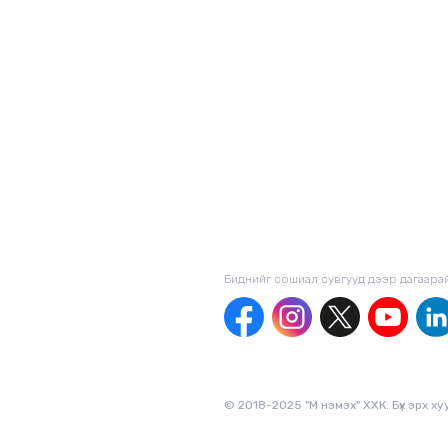
Биднийг сошиал сувгууд дээр дагаaра
© 2018-2025 "М нэмэх" ХХК. Бүх эрх х