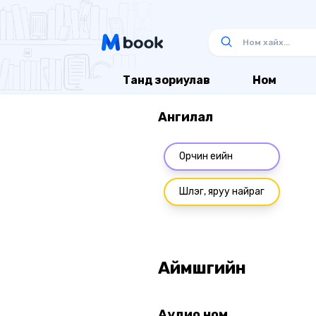
Танд зориулав
Ном
Ангилал
Орчин үеийн
Шүлэг, яруу найраг
Аймшгийн
Аудио ном