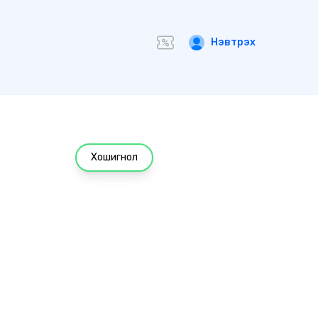
Нэвтрэх
Хошигнол