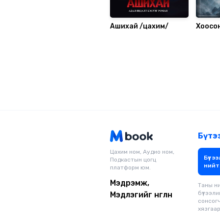
Ашихай /цахим/
Хоосо
Бүтэ
Цахим ном, Аудио ном,
Бүтээ
Подкастын цогц
нийт
платформ юм.
Мэдрэмж,
Таны н
бүтээли
Мэдлэгийг өнгөлнө
сонсог
хязгаарг