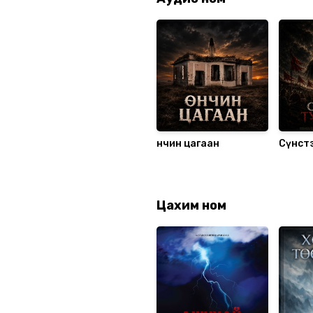
Өнчин цагаан
Сүнст
Цахим ном