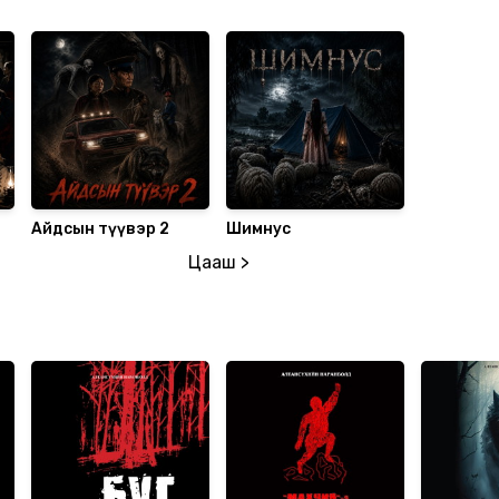
Айдсын түүвэр 2
Шимнус
Цааш >