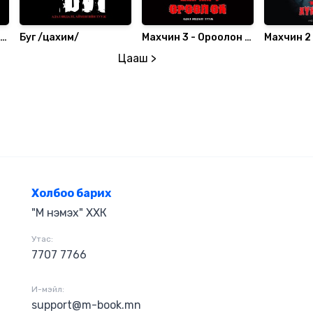
/
Буг /цахим/
Махчин 3 - Ороолон /
Махчин 2 
цахим/
цахим/
Цааш >
Холбоо барих
"М нэмэх" ХХК
Утас:
7707 7766
И-мэйл:
support@m-book.mn