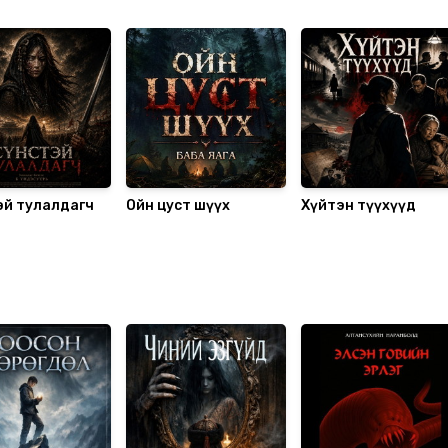
эй тулалдагч
Ойн цуст шүүх
Хүйтэн түүхүүд