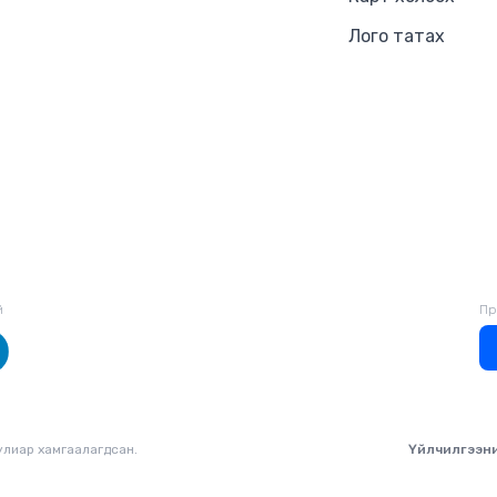
Лого татах
й
Пр
уулиар хамгаалагдсан.
Үйлчилгээн