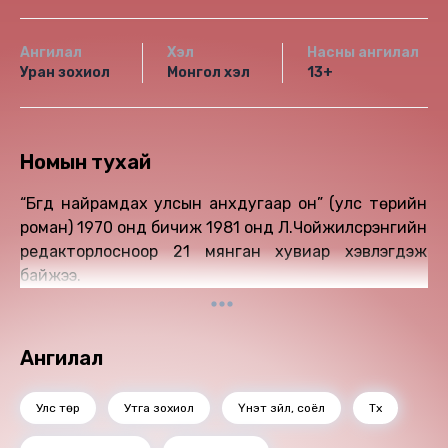
Ангилал
Хэл
Насны ангилал
Уран зохиол
Монгол хэл
13+
Номын тухай
“Бүгд найрамдах улсын анхдугаар он” (улс төрийн
роман) 1970 онд бичиж 1981 онд Л.Чойжилсүрэнгийн
редакторлосноор 21 мянган хувиар хэвлэгдэж
байжээ.
Ангилал
Улс төр
Утга зохиол
Үнэт зүйл, соёл
Түүх