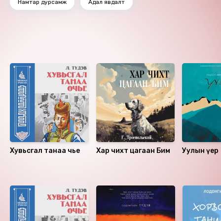
Намтар дурсамж
Адал явдалт
Ижил төстэй номнууд
Хувьсгал танаа өчье
Хар чихт цагаан Бим
Уулын үер
Санал болгох