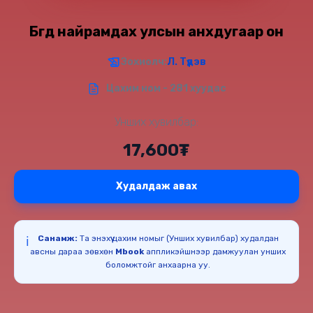
Бүгд найрамдах улсын анхдугаар он
Зохиолч:
Л. Түдэв
Цахим ном - 281 хуудас
Унших хувилбар:
17,600₮
Худалдаж авах
Санамж:
Та энэхүү цахим номыг (Унших хувилбар) худалдан
ℹ️
авсны дараа зөвхөн
Mbook
аппликэйшнээр дамжуулан унших
боломжтойг анхаарна уу.