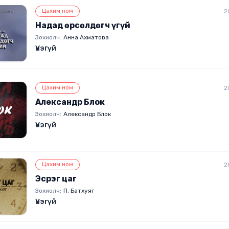
Цахим ном
2
Надад өрсөлдөгч үгүй
Зохиолч:
Анна Ахматова
Үнэгүй
Цахим ном
2
Александр Блок
Зохиолч:
Александр Блок
Үнэгүй
Цахим ном
2
Эсрэг цаг
Зохиолч:
П. Батхуяг
Үнэгүй