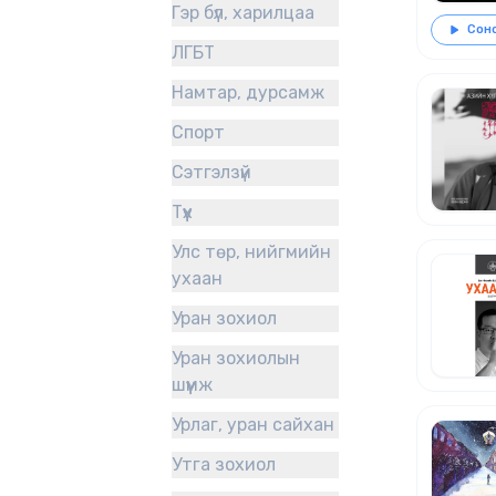
Гэр бүл, харилцаа
Сонс
ЛГБТ
Намтар, дурсамж
Спорт
Сэтгэлзүй
Түүх
Улс төр, нийгмийн
ухаан
Уран зохиол
Уран зохиолын
шүүмж
Урлаг, уран сайхан
Утга зохиол