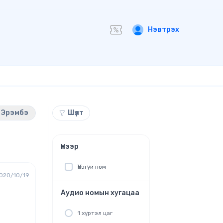
Нэвтрэх
Эрэмбэ
Шүүлт
Үнээр
Үнэгүй ном
020/10/19
Аудио номын хугацаа
1 хүртэл цаг