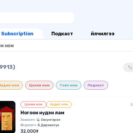
Subscription
Подкаст
Үйлчилгээ
м ном
9913)
Аудио ном
Цахим ном
Товч ном
Подкаст
Цахим ном
Аудио ном
2
Ногоон нүдэн лам
Зохиолч:
Ц. Оюунгэрэл
Өгүүлэгч:
Б.Дархансүх
32,000₮