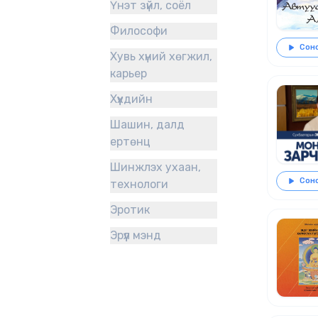
Үнэт зүйл, соёл
Философи
Сонс
Хувь хүний хөгжил,
карьер
Хүүхдийн
Шашин, далд
ертөнц
Шинжлэх ухаан,
Сонс
технологи
Эротик
Эрүүл мэнд