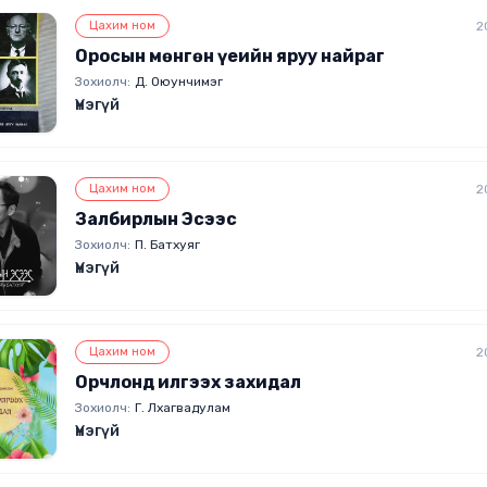
Цахим ном
2
Оросын мөнгөн үеийн яруу найраг
Зохиолч:
Д. Оюунчимэг
Үнэгүй
Цахим ном
2
Залбирлын Эсээс
Зохиолч:
П. Батхуяг
Үнэгүй
Цахим ном
2
Орчлонд илгээх захидал
Зохиолч:
Г. Лхагвадулам
Үнэгүй