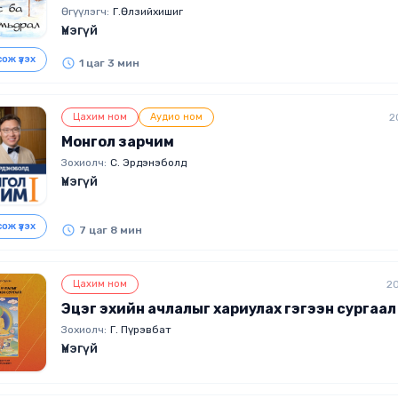
Өгүүлэгч:
Г.Өлзийхишиг
Үнэгүй
ож үзэх
1 цаг 3 мин
Цахим ном
Аудио ном
2
Монгол зарчим
Зохиолч:
С. Эрдэнэболд
Үнэгүй
ож үзэх
7 цаг 8 мин
Цахим ном
2
Эцэг эхийн ачлалыг хариулах гэгээн сургаал
Зохиолч:
Г. Пүрэвбат
Үнэгүй