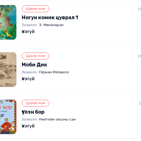
Цахим ном
2
Ногун комик цуврал 1
Зохиолч:
Э. Мөнхнаран
Үнэгүй
Цахим ном
2
Моби Дик
Зохиолч:
Ге́рман Ме́лвилл
Үнэгүй
Цахим ном
2
Үүлэн бор
Зохиолч:
Нийтийн оюуны сан
Үнэгүй