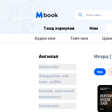
Танд зориулав
Ном
Аудио ном
Товч ном
Цахи
Ангилал
Илэрц (
Аймшгийн
Бүгд
Амьдралын хэв
маяг, хобби
Бизнес, мөнгөний
менежмент
Боловсрол