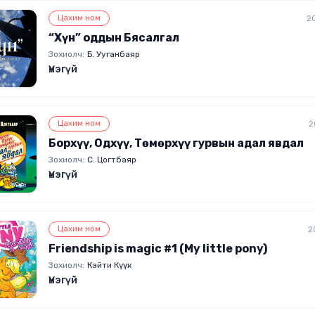
Цахим ном
2
“Хүн” оддын Бясалгал
Зохиолч:
Б. Ууганбаяр
Үнэгүй
Цахим ном
2
Борхүү, Одхүү, Төмөрхүү гурвын адал явдал
Зохиолч:
С. Цогтбаяр
Үнэгүй
Цахим ном
2
Friendship is magic #1 (My little pony)
Зохиолч:
Кэйти Күүк
Үнэгүй