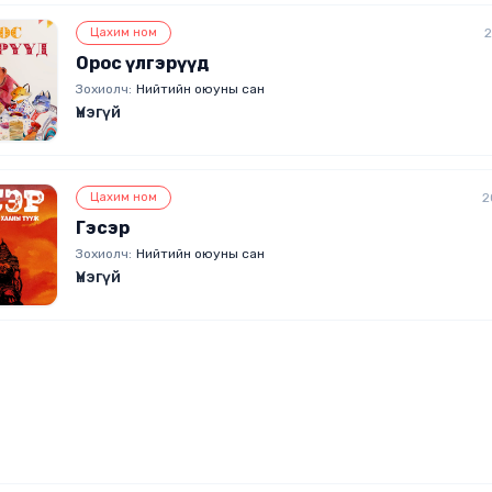
Цахим ном
2
Орос үлгэрүүд
Зохиолч:
Нийтийн оюуны сан
Үнэгүй
Цахим ном
2
Гэсэр
Зохиолч:
Нийтийн оюуны сан
Үнэгүй