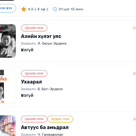
ож үзэх
4.5
( 4 хүн )
21 цаг 13 мин
Цахим ном
2
Азийн хүлэг улс
Зохиолч:
Л. Оюун-Эрдэнэ
Үнэгүй
Цахим ном
2
Ухаарал
Зохиолч:
Б. Бат-Эрдэнэ
Үнэгүй
Цахим ном
Аудио ном
2
Автуус ба амьдрал
Зохиолч:
Ч. Ганжавхлан