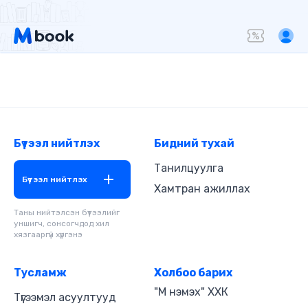
Бүтээл нийтлэх
Бидний тухай
Танилцуулга
Бүтээл нийтлэх
Хамтран ажиллах
Таны нийтэлсэн бүтээлийг
уншигч, сонсогчдод хил
хязгааргүй хүргэнэ
Тусламж
Холбоо барих
"М нэмэх" ХХК
Түгээмэл асуултууд