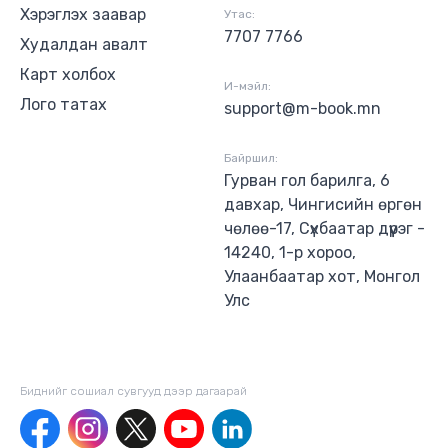
Хэрэглэх заавар
Утас:
7707 7766
Худалдан авалт
Карт холбох
И-мэйл:
Лого татах
support@m-book.mn
Байршил:
Гурван гол барилга, 6
давхар, Чингисийн өргөн
чөлөө-17, Сүхбаатар дүүрэг -
14240, 1-р хороо,
Улаанбаатар хот, Монгол
Улс
Биднийг сошиал сувгууд дээр дагаaрай