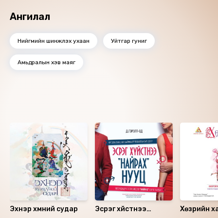
сондгой гэх мэтээр орно.
Ангилал
Нийгмийн шинжлэх ухаан
Уйтгар гуниг
Амьдралын хэв маяг
Ижил төстэй номнууд
Эхнэр хүмүүний судар
Эсрэг хүйстнээ
Хөзрийн х