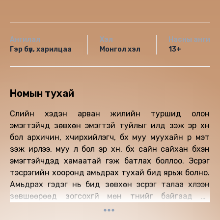
Ангилал
Хэл
Насны ангила
Гэр бүл, харилцаа
Монгол хэл
13+
Номын тухай
Сүүлийн хэдэн арван жилийн туршид олон
эмэгтэйчүүд зөвхөн эмэгтэй туйлыг илүүд үзэж эр хүн
бол архичин, хүчирхийлэгч, бүх муу муухайн үр мэт
үзэж ирлээ, муу л бол эр хүн, бүх сайн сайхан бүхэн
эмэгтэйчүүдэд хамаатай гэж батлах боллоо. Эсрэг
тэсрэгийн хооронд амьдрах тухай бид ярьж болно.
Амьдрах гэдэг нь бид зөвхөн эсрэг талаа хүлээн
зөвшөөрөөд зогсохгүй мөн түүнийг байгаад нь
баярлаж бахархах гэсэн үг юм. Эсрэг тэсрэгийн
шугамд гэрэл ба харанхуй, эр ба эм, тэгш ба