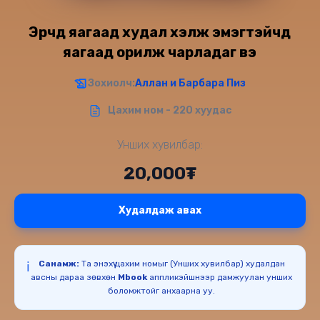
Эрчүүд яагаад худал хэлж эмэгтэйчүүд
яагаад орилж чарладаг вэ
Зохиолч:
Аллан и Барбара Пиз
Цахим ном - 220 хуудас
Унших хувилбар:
20,000₮
Худалдаж авах
Санамж:
Та энэхүү цахим номыг (Унших хувилбар) худалдан
ℹ️
авсны дараа зөвхөн
Mbook
аппликэйшнээр дамжуулан унших
боломжтойг анхаарна уу.