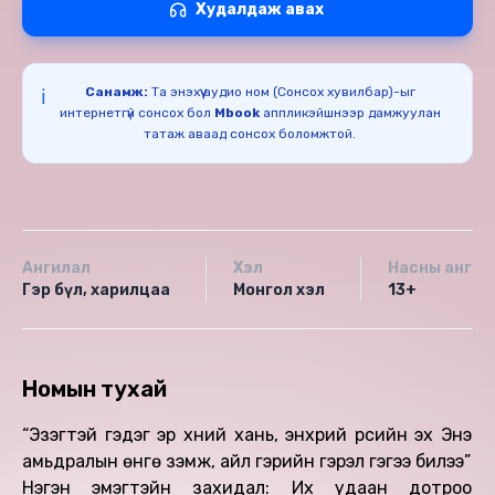
Худалдаж авах
Санамж:
Та энэхүү аудио ном (Сонсох хувилбар)-ыг
ℹ️
интернетгүй сонсох бол
Mbook
аппликэйшнээр дамжуулан
татаж аваад сонсох боломжтой.
Ангилал
Хэл
Насны ангил
Гэр бүл, харилцаа
Монгол хэл
13+
Номын тухай
“Эзэгтэй гэдэг эр хүний хань, энхрий үрсийн эх Энэ
амьдралын өнгө үзэмж, айл гэрийн гэрэл гэгээ билээ”
Нэгэн эмэгтэйн захидал: Их удаан дотроо