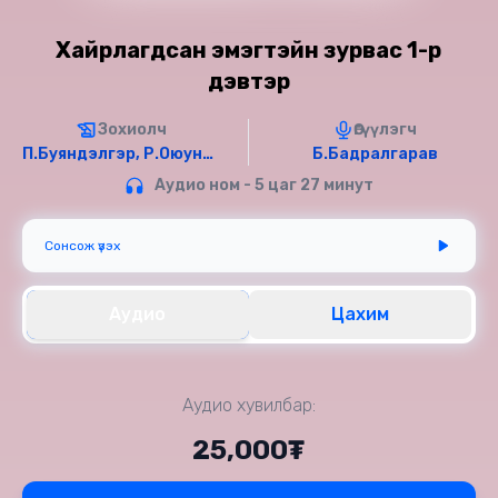
Хайрлагдсан эмэгтэйн зурвас 1-р
дэвтэр
Зохиолч
Өгүүлэгч
П.Буяндэлгэр, Р.Оюундарь
Б.Бадралгарав
Аудио ном - 5 цаг 27 минут
Сонсож үзэх
Аудио
Цахим
Аудио хувилбар:
25,000₮