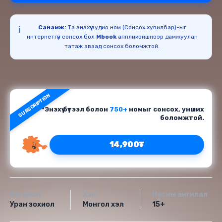
Санамж:
Та энэхүү аудио ном (Сонсох хувилбар)-ыг
ℹ️
интернетгүй сонсох бол
Mbook
аппликэйшнээр дамжуулан
татаж аваад сонсох боломжтой.
SUBSCRIPTION
*Энэхүү бүтээл болон
750+
номыг сонсох, унших
боломжтой.
14,900₮
Ангилал
Хэл
Насны ангилал
Уран зохиол
Монгол хэл
15+