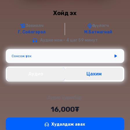
Хойд эх
Зохиолч
Өгүүлэгч
Г. Соёлгэрэл
М.Батмагнай
Аудио ном - 4 цаг 59 минут
Сонсож үзэх
Аудио
Цахим
Аудио хувилбар:
16,000₮
Худалдаж авах