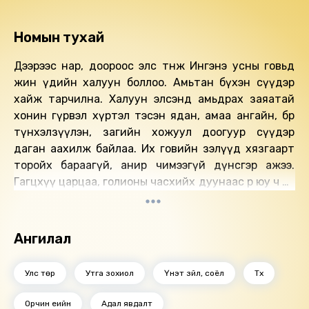
Номын тухай
Дээрээс нар, доороос элс төөнөж Ингэнэ усны говьд
жин үдийн халуун боллоо. Амьтан бүхэн сүүдэр
хайж тарчилна. Халуун элсэнд амьдрах заяатай
хонин гүрвэл хүртэл тэсэн ядан, амаа ангайн, бөөрөө
түнхэлзүүлэн, загийн хожуул доогуур сүүдэр
даган аахилж байлаа. Их говийн зэлүүд хязгаарт
торойх бараагүй, анир чимээгүй дүнсгэр ажээ.
Гагцхүү царцаа, голионы часхийх дуунаас өөр юу ч үл
сонсогдох дүлий шар элсэн дунд гэв гэнэт нэгэн
хар юм бүртэлзэн үзэгдлээ. Гэвч түүнийг сонирхох
эсвэл түүнээс цочин бишүүрхэх нэгээхэн ч амьтан
Ангилал
энэхүү илчилгүй их цөлийн дунд огтхон ч
байсангүй. Бүртэлзэн шовсхийсэн тэр нэгэн нь
Улс төр
Утга зохиол
Үнэт зүйл, соёл
Түүх
загийн үжир үндсээр таяг хийж тулсан, хижээл
насны сохор хүн байлаа. Нүд нь шаравтар бөгөөд
Орчин үеийн
Адал явдалт