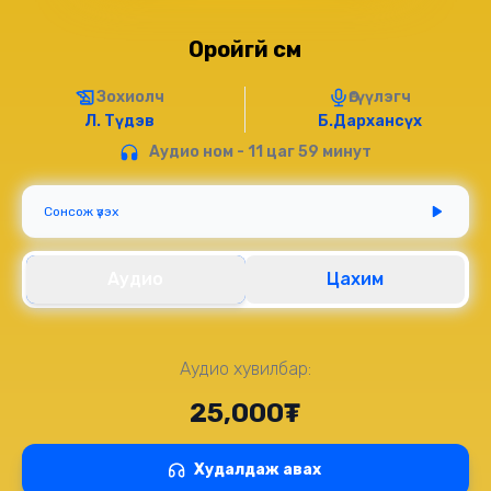
Оройгүй сүм
Зохиолч
Өгүүлэгч
Л. Түдэв
Б.Дархансүх
Аудио ном - 11 цаг 59 минут
Сонсож үзэх
Аудио
Цахим
Аудио хувилбар:
25,000₮
Худалдаж авах