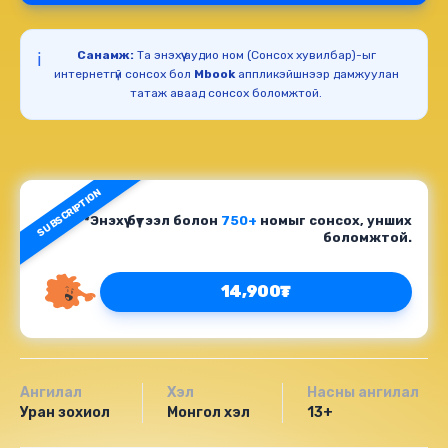
Санамж:
Та энэхүү аудио ном (Сонсох хувилбар)-ыг
ℹ️
интернетгүй сонсох бол
Mbook
аппликэйшнээр дамжуулан
татаж аваад сонсох боломжтой.
SUBSCRIPTION
*Энэхүү бүтээл болон
750+
номыг сонсох, унших
боломжтой.
14,900₮
Ангилал
Хэл
Насны ангилал
Уран зохиол
Монгол хэл
13+