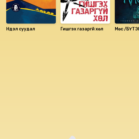
Нүүдэл суудал
Гишгэх газаргүй хөл
Мөс /БҮТЭ
Номын хэлэлцүүлэг
Номын талаар бусдад хуваалцаарай.
Сонсогчдын үнэлгээ, сэтгэгдэл
0