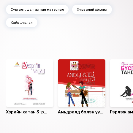
Сургалт, шалгалтын материал
Хувь хүний хөгжил
Хайр дурлал
Ижил төстэй номнууд
Хөзрийн хатан 3-р
Амьдралд бэлэн үү?
Гэрлэж а
дэвтэр
Хайрт минь..
бүсгүй та
Санал болгох