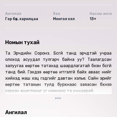
Ангилал
Хэл
Насны ангила
Гэр бүл, харилцаа
Монгол хэл
13+
Номын тухай
Та Эрчүүдийн Соронз. Бүсгүй танд эрчүүдтэй учраа
олоход асуудал тулгарч байна уу? Таалагдсан
залуугаа өөртөө татахад шаардлагатай бүхэн бүсгүй
танд бий. Гэхдээ өөртөө итгэлгүй байх аваас үүнийг
хийхэд маш хэцүү гэдгийг давтан хэлье. Сайн эрийг
өөртөө татахын тулд бурхнаас заяасан бүхнээ
хэрхэн ашиглахыг уг номноос та уншаарай.
Ангилал