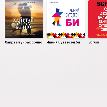
Хайртай учрах болно
Чиний бүтээсэн би
Scrum
Номын хэлэлцүүлэг
Номын талаар бусдад хуваалцаарай.
Уншигчдын үнэлгээ, сэтгэгдэл
0