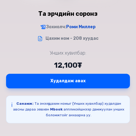
Та эрчүүдийн соронз
Зохиолч:
Роми Миллер
Цахим ном - 208 хуудас
Унших хувилбар:
12,100₮
Худалдаж авах
Санамж:
Та энэхүү цахим номыг (Унших хувилбар) худалдан
ℹ️
авсны дараа зөвхөн
Mbook
аппликэйшнээр дамжуулан унших
боломжтойг анхаарна уу.