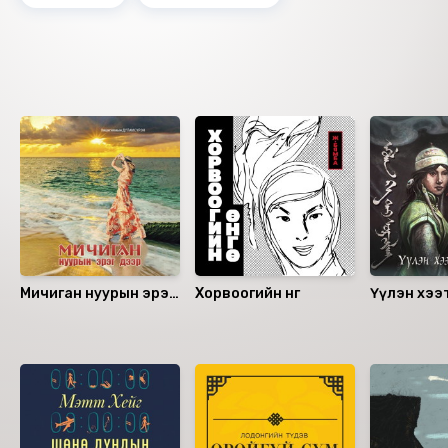
Ижил төстэй номнууд
Мичиган нуурын эрэг
Хорвоогийн өнгө
Үүлэн хээ
дээр
Санал болгох