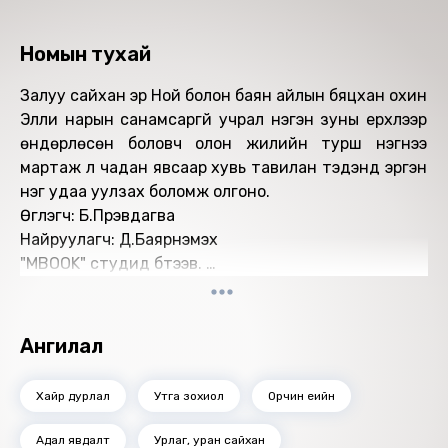
Номын тухай
Залуу сайхан эр Ной болон баян айлын бяцхан охин
Элли нарын санамсаргүй учрал нэгэн зуны үерхлээр
өндөрлөсөн боловч олон жилийн турш нэгнээ
мартаж үл чадан явсаар хувь тавилан тэдэнд эргэн
нэг удаа уулзах боломж олгоно.
Өгүүлэгч: Б.Пүрэвдагва
Найруулагч: Д.Баярнэмэх
"МBOOK" студид бүтээв.
Зохиогчийн эрх хуулиар хамгаалагдсан 2020 он.
Ангилал
Хайр дурлал
Утга зохиол
Орчин үеийн
Адал явдалт
Урлаг, уран сайхан