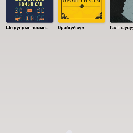
Шөнө дундын номын
Оройгүй сүм
Галт шуву
сан
Номын хэлэлцүүлэг
Номын талаар бусдад хуваалцаарай.
Сонсогчдын үнэлгээ, сэтгэгдэл
0