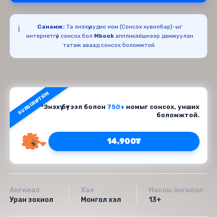
Санамж:
Та энэхүү аудио ном (Сонсох хувилбар)-ыг
ℹ️
интернетгүй сонсох бол
Mbook
аппликэйшнээр дамжуулан
татаж аваад сонсох боломжтой.
SUBSCRIPTION
*Энэхүү бүтээл болон
750+
номыг сонсох, унших
боломжтой.
14,900₮
Ангилал
Хэл
Насны ангилал
Уран зохиол
Монгол хэл
13+