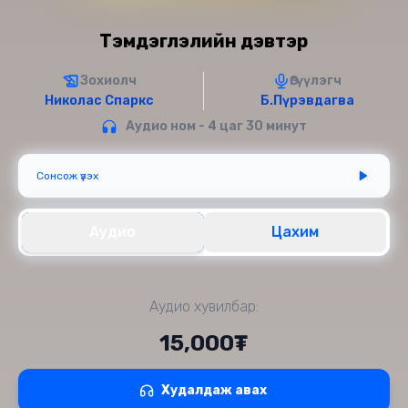
Тэмдэглэлийн дэвтэр
Зохиолч
Өгүүлэгч
Николас Спаркс
Б.Пүрэвдагва
Аудио ном - 4 цаг 30 минут
Сонсож үзэх
Аудио
Цахим
Аудио хувилбар:
15,000₮
Худалдаж авах