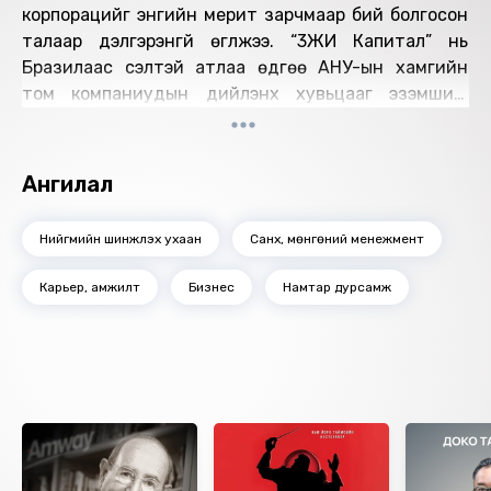
корпорацийг энгийн мерит зарчмаар бий болгосон
талаар дэлгэрэнгүй өгүүлжээ. “3ЖИ Капитал” нь
Бразилаас үүсэлтэй атлаа өдгөө АНУ-ын хамгийн
том компаниудын дийлэнх хувьцааг эзэмшиж
чадсан гэдгээрээ алдартай. Энгийн нэг, ажил хайж
ирсэн сэтгэл зүтгэлтэй залуу хүн ирээдүйд улс
дамнасан том компанийг удирдаж болдгийн
Ангилал
жишээг “Том мөрөөдөл” номонд тод томруун
өгүүлжээ.
Нийгмийн шинжлэх ухаан
Санхүү, мөнгөний менежмент
Өгүүлэгч: Т.Төрболд
Найруулагч: Д.Баярнэмэх
Карьер, амжилт
Бизнес
Намтар дурсамж
"МBOOK" студид бүтээв.
Зохиогчийн эрх хуулиар хамгаалагдсан 2020 он.
Ижил төстэй номнууд