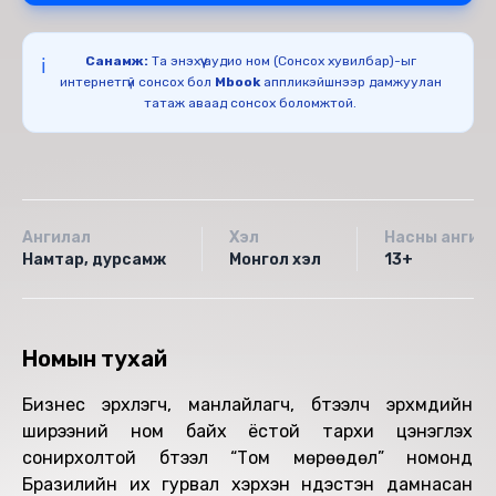
Санамж:
Та энэхүү аудио ном (Сонсох хувилбар)-ыг
ℹ️
интернетгүй сонсох бол
Mbook
аппликэйшнээр дамжуулан
татаж аваад сонсох боломжтой.
Ангилал
Хэл
Насны ангил
Намтар, дурсамж
Монгол хэл
13+
Номын тухай
Бизнес эрхлэгч, манлайлагч, бүтээлч эрхмүүдийн
ширээний ном байх ёстой тархи цэнэглэх
сонирхолтой бүтээл “Том мөрөөдөл” номонд
Бразилийн их гурвал хэрхэн үндэстэн дамнасан