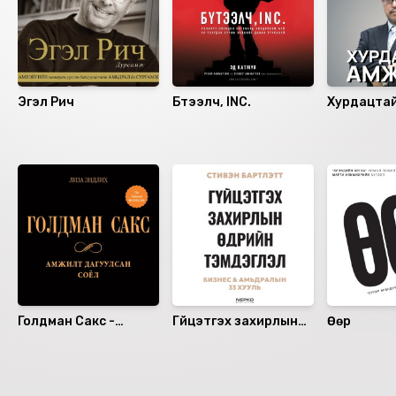
Эгэл Рич
Бүтээлч, INC.
Хурдацта
Санал болгох
Голдман Сакс -
Гүйцэтгэх захирлын
Өөр
Амжилт дагуулсан
өдрийн тэмдэглэл:
соёл
Бизнес & Амьдралын
33 хууль