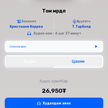
Том мөрөөдөл
Зохиолч
Өгүүлэгч
Кристиане Корреа
Т.Төрболд
Аудио ном - 6 цаг 27 минут
Сонсож үзэх
Аудио
Цахим
Аудио хувилбар:
26,950₮
Худалдаж авах