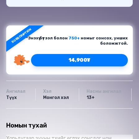
SUBSCRIPTION
*Энэхүү бүтээл болон
750+
номыг сонсох, унших
боломжтой.
14,900₮
Ангилал
Хэл
Насны ангилал
Түүх
Монгол хэл
13+
Номын тухай
Хорьдугаар зууны түүхийг өгүүлэх сонсдог ном