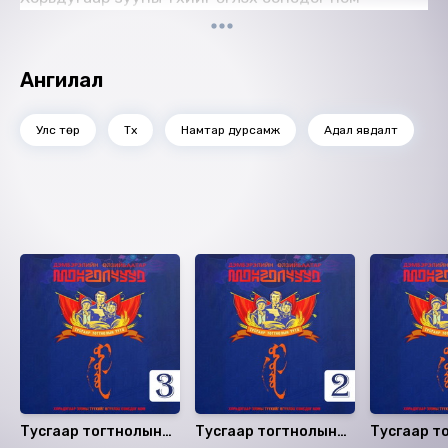
Ангилал
Улс төр
Түүх
Намтар дурсамж
Адал явдалт
Санал болгох
Тусгаар тогтнолын
Тусгаар тогтнолын
Тусгаар т