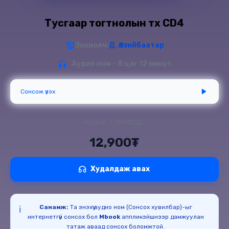
Тусгаар тогтнолын түүх CD4
Зохиолч:
Д. Өлзийбаатар
Аудио ном - 8 цаг 12 минут
Сонсож үзэх
Аудио хувилбар:
12,900₮
Худалдаж авах
Санамж:
Та энэхүү аудио ном (Сонсох хувилбар)-ыг
ℹ️
интернетгүй сонсох бол
Mbook
аппликэйшнээр дамжуулан
татаж аваад сонсох боломжтой.