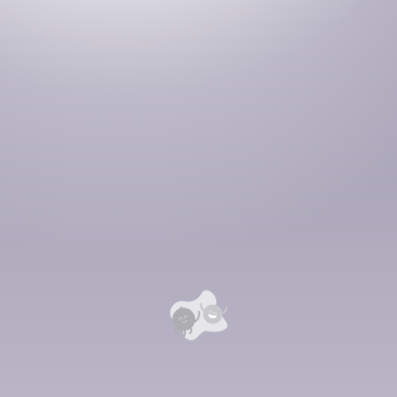
түүх CD3
түүх CD2
түүх CD1
Номын хэлэлцүүлэг
Номын талаар бусдад хуваалцаарай.
Сонсогчдын үнэлгээ, сэтгэгдэл
0
Номд хамгийн анхны үнэлгээг өгнө үү ⭐⭐⭐⭐⭐