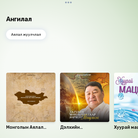
Ангилал
Аялал жуулчлал
Ижил төстэй номнууд
Монголын Аялал
Дэлхийн
Хуурай ма
жуулчлалын 333
монголчуудаар
гайхамшиг