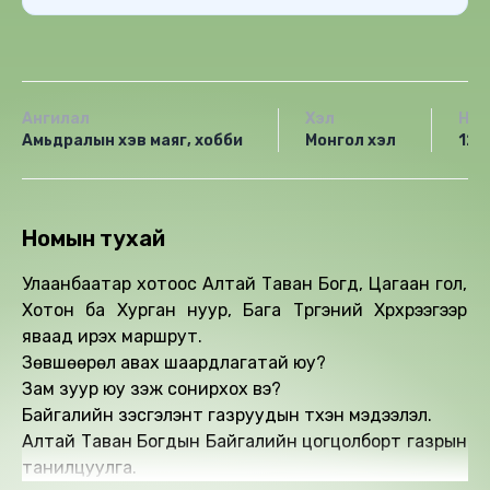
Ангилал
Хэл
Нас
Амьдралын хэв маяг, хобби
Монгол хэл
12+
Номын тухай
Улаанбаатар хотоос Алтай Таван Богд, Цагаан гол,
Хотон ба Хурган нуур, Бага Түргэний Хүрхрээгээр
яваад ирэх маршрут.
Зөвшөөрөл авах шаардлагатай юу?
Зам зуур юу үзэж сонирхох вэ?
Байгалийн үзэсгэлэнт газруудын түүхэн мэдээлэл.
Алтай Таван Богдын Байгалийн цогцолборт газрын
танилцуулга.