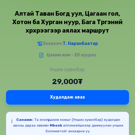
Алтай Таван Богд уул, Цагаан гол,
Хотон ба Хурган нуур, Бага Түргэний
хүрхрээгээр аялах маршрут
Зохиолч:
Т. Наранбаатар
Цахим ном - 20 хуудас
Унших хувилбар:
29,000₮
Худалдаж авах
Санамж:
Та энэхүү цахим номыг (Унших хувилбар) худалдан
ℹ️
авсны дараа зөвхөн
Mbook
аппликэйшнээр дамжуулан унших
боломжтойг анхаарна уу.