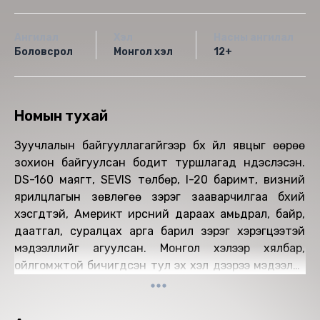
Ангилал
Хэл
Насны ангилал
Боловсрол
Монгол хэл
12+
Номын тухай
Зуучлалын байгууллагагүйгээр бүх үйл явцыг өөрөө
зохион байгуулсан бодит туршлагад үндэслэсэн.
DS-160 маягт, SEVIS төлбөр, I-20 баримт, визний
ярилцлагын зөвлөгөө зэрэг зааварчилгаа бүхий
хэсгүүдтэй, Америкт ирсний дараах амьдрал, байр,
даатгал, суралцах арга барил зэрэг хэрэгцээтэй
мэдээллийг агуулсан. Монгол хэлээр хялбар,
ойлгомжтой бичигдсэн тул эх хэл дээрээ мэдээлэл
авахыг хүсэгчдэд тохиромжтой.
Энэхүү номыг уншсанаар та:
-АНУ-д магистрын зэрэгт хэрхэн суралцах алхам