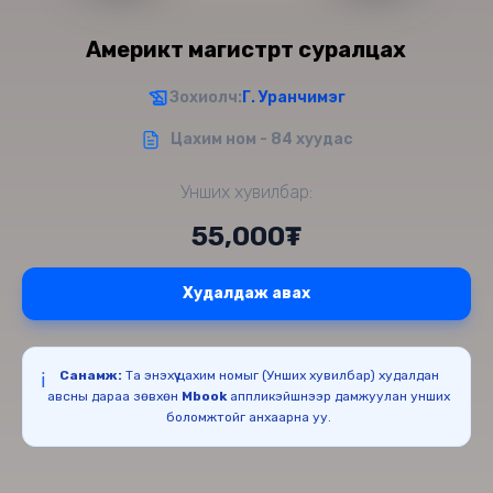
Америкт магистрт суралцах
Зохиолч:
Г. Уранчимэг
Цахим ном - 84 хуудас
Унших хувилбар:
55,000₮
Худалдаж авах
Санамж:
Та энэхүү цахим номыг (Унших хувилбар) худалдан
ℹ️
авсны дараа зөвхөн
Mbook
аппликэйшнээр дамжуулан унших
боломжтойг анхаарна уу.