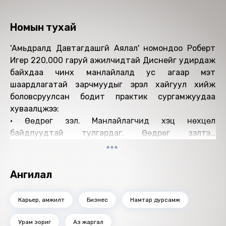
Номын тухай
'Амьдралд Давтагдашгүй Аялал' номондоо Роберт
Игер 220,000 гаруй ажилчидтай Диснейг удирдаж
байхдаа чинхүү манлайлалд ус агаар мэт
шаардлагатай зарчмуудыг эрэл хайгуул хийж
боловсруулсан бодит практик сургамжуудаа
хуваалцжээ:
• Өөдрөг үзэл. Манлайлагчид хэцүү нөхцөл
байдлуудтай тулгардаг. Өөдрөг үзэлтэй
манлайлагчид бүтэлгүй царайлж, буруутан хайж
суухын оронд хамгийн сайн үр дүнд хүргэх арга замыг
хайж олж, түүндээ анхаарлаа бүрэн хандуулдаг.
Ангилал
• Эр зориг. Манлайлагчид эрсдэл хүлээхэд бэлэн
байж, томоохон бооцоог тавьж чаддаг байх
Карьер, амжилт
Бизнес
Намтар дурсамж
хэрэгтэй. Алдахаас айх айдас нь бүтээлч сэтгэлгээг
сүйтгэдэг.
Урам зориг
Аз жаргал