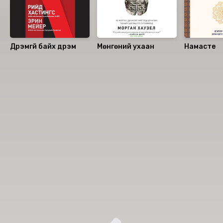
Дүрэмгүй байх дүрэм
Мөнгөний ухаан
Намасте
Номын хэлэлцүүлэг
Номын талаар бусдад хуваалцаарай.
Сонсогчдын үнэлгээ, сэтгэгдэл
0