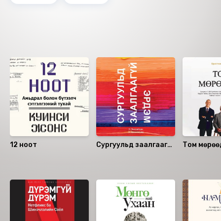
• Шийдэмгий байдал. Хүнд хэцүү байхаас үл хамаарч бүх
шийдвэр тодорхой хугацаанд гардаг байх ёстой.
Шийдэмгий бус байдал нь ёс суртахуунд хор
хөнөөлтэй болоод цаг хугацааг дэмий үрдэг.
Ижил төстэй номнууд
• Шударга байдал. Хүмүүстэй ижилхэн, тэдний зовлон
бэрхшээлийг ойлгож харьцах, тэдэнд нээлттэй
хандах хэрэгтэй.
Өгүүлэгч: Б.Пүрэвдагва
Найруулагч: Б.Батболд
"МBOOK" студид бүтээв.
Зохиогчийн эрх хуулиар хамгаалагдсан 2022 он.
12 ноот
Сургуульд заалгаагүй
Том мөрөө
эрдэм
Санал болгох