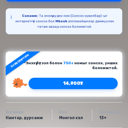
Санамж:
Та энэхүү аудио ном (Сонсох хувилбар)-ыг
ℹ️
интернетгүй сонсох бол
Mbook
аппликэйшнээр дамжуулан
татаж аваад сонсох боломжтой.
SUBSCRIPTION
*Энэхүү бүтээл болон
750+
номыг сонсох, унших
боломжтой.
14,900₮
Ангилал
Хэл
Насны ангил
Намтар, дурсамж
Монгол хэл
13+