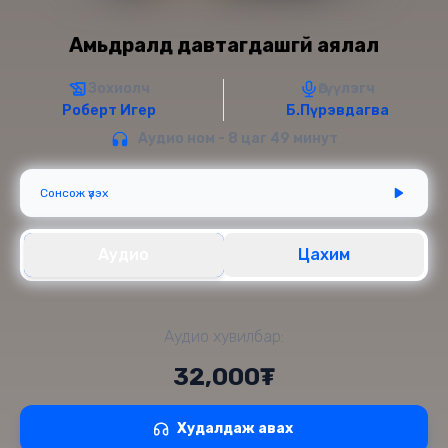
Амьдралд давтагдашгүй аялал
Зохиолч
Өгүүлэгч
Роберт Игер
Б.Пүрэвдагва
Аудио ном - 8 цаг 49 минут
Сонсож үзэх
Аудио
Цахим
Аудио хувилбар:
32,000₮
Худалдаж авах