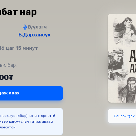
лбат нар
Өгүүлэгч
Б.Дархансүх
16 цаг 15 минут
вилбар:
900₮
даж авах
Сонсох хувилбар)-ыг интернетгүй
Сонсож үзэх
нээр дамжуулан татаж аваад
оломжтой.