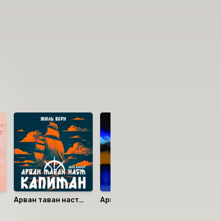
Арван таван наст
Арвангуравдугаар
Шоовдру
Капитан II
зуун