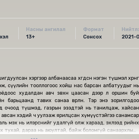
Насны ангилал
Формат
Нийтл
хэл
13+
Сонсох
2021-
дуулсан хэргээр албанаасаа хөөгдсөн нэгэн түшмэл хөрөнгө
эж, сүүлийн тооллогоос хойш нас барсан албатуудыг нь
оёдоос худалдан авч зөвхөн цаасан дээр л оршин буй
н барьцаанд тавих санаа өвөрлөнө. Тэр энэ зорилгодоо
тод очоод түшмэд, газрын эзэдтэй нь танилцаж, хайсан
 авсан хэдий ч уулзаж ярилцсан хүмүүстэйгээ санамсар
ль мэх нь илэрснийг удалгүй олж хараад, эхлээд өөрийнх
олох тухай, дараа нь аюултай, байж боломгүй санаархлынх
онсож уг хотоос түргэхэн зугтахыг хүснэ.