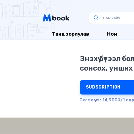
Танд зориулав
Ном
Энэхүү бүтээл б
сонсох, унших
SUBSCRIPTION
Эхлэх үнэ: 14,900₮/1 са