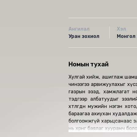
Ангилал
Хэл
Уран зохиол
Монгол 
Номын тухай
Хулгай хийж, ашиглаж шамшиг
чинээгээ арвижуулахыг хүс
газрын эзэд, хамжлагат н
тэдгээр албатуудыг зээлий
хөтлөгдөн мужийн нэгэн хо
бараагаа ахиухан худалдаж
болгоомжгүй харьцсанаас за
нь хөрөнгө баялаг хуурамч б
нь талаар яриа тархсаныг с