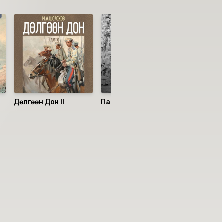
Дөлгөөн Дон II
Парисын дар эхийн
Бэрс баа
сүм