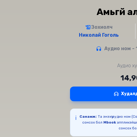
Амьгүй а
Зохиолч
Николай Гоголь
Аудио ном - 
Аудио ху
14,
Худал
Санамж:
Та энэхүү аудио ном (
ℹ️
сонсох бол
Mbook
аппликэйш
сонсох б