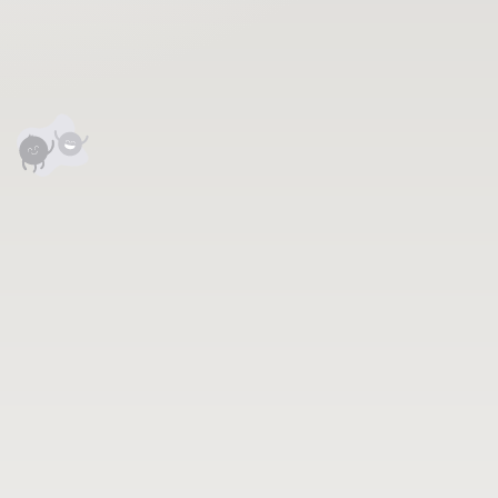
анхны үнэлгээг өгнө үү ⭐⭐⭐⭐⭐