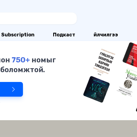
Subscription
Подкаст
Үйлчилгээ
олон
750+
номыг
 боломжтой.
р