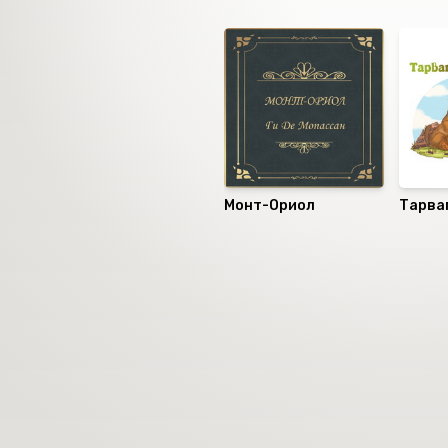
Санал болгох
Монт-Ориол
Тарва
Номын хэлэлцүүлэг
Номын талаар бусдад хув
Сонсогчдын үнэлгээ,