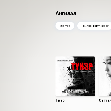
Орчуулсан: Я.Аюурзанаев
Өгүүлэгч: Б.Дархансүх
Ангилал
Найруулагч: М.Сүрэнхорлоо
"МBOOK" студид бүтээв.
Улс төр
Трилер, гэмт хэрэг
2021 он.
Ижил төстэй номнууд
Түнэр
Сэтгэл