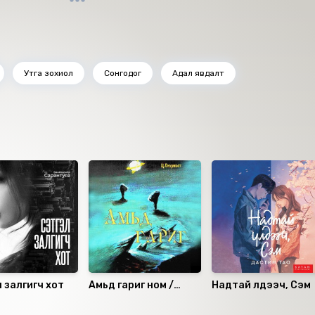
Утга зохиол
Сонгодог
Адал явдалт
 залгигч хот
Амьд гариг ном /
Надтай үлдээч, Сэм
Зөгнөлт, триллер
өгүүллэгүүд/