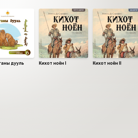
ганы дууль
Кихот ноён I
Кихот ноён II
аалцаарай.
 сэтгэгдэл
0