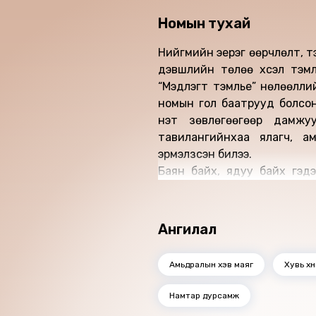
Номын тухай
Нийгмийн эерэг өөрчлөлт, тэ
дэвшлийн төлөө хүсэл тэмүү
“Мэдлэгт тэмүүлье” нөлөөллии
номын гол баатрууд болсон 
үнэт зөвлөгөөгөөр дамжуу
тавилангийнхаа ялагч, а
эрмэлзсэн билээ.
Баян байх, ядуу байх гэд
тодорхойлох вэ? Өндөр цали
мэт олон асуултад хариулт
болгож энэхүү номыг өргөн
Ангилал
хариулт өгч чадахгүй байж 
өгнө гэдэгт итгэлтэй байна
Амьдралын хэв маяг
Хувь хү
“ЛИЙД Монгол 2020” хөтөлб
“Мэдлэгт тэмүүлье” багийн х
Намтар дурсамж
Аудио бүтээлийн нийт урт: 5