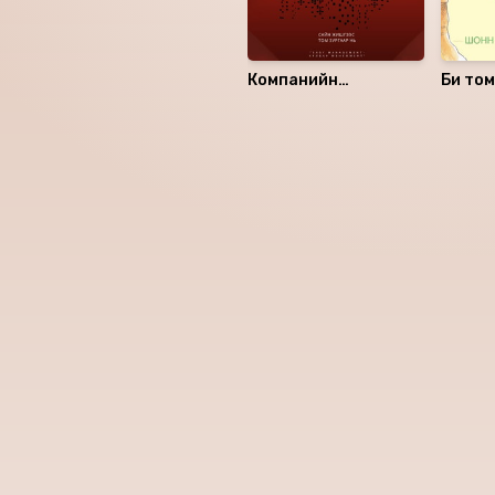
Компанийн
Би то
менежментийг танд
хялбараар зөвлөе...
Номын хэлэлцүүлэг
Номын талаар бусдад хув
Сонсогчдын үнэлгээ,