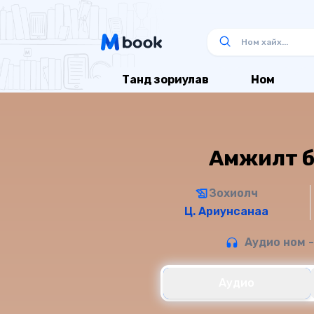
Танд зориулав
Ном
Амжилт бол
Зохиолч
Ц. Ариунсанаа
Аудио ном -
Аудио