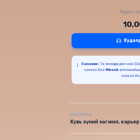
Аудио ху
10,
Худал
Санамж:
Та энэхүү аудио ном (
ℹ️
сонсох бол
Mbook
аппликэйш
сонсох б
Ангилал
Хувь хүний хөгжил, карьер