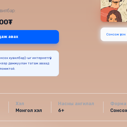
вилбар:
000₮
Сонсож үзэх
даж авах
Сонсох хувилбар)-ыг интернетгүй
нээр дамжуулан татаж аваад
оломжтой.
Хэл
Насны ангилал
Форма
Монгол хэл
6+
Сонсо