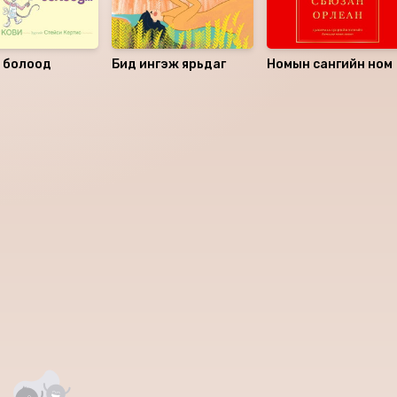
м болоод
Бид ингэж ярьдаг
Номын сангийн ном
аалцаарай.
 сэтгэгдэл
0