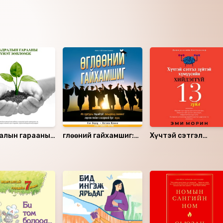
н Дэлгэрцэцэг (MNCD entertainment студийн захирал,
алын гарааны
Өглөөний гайхамшиг:
Хүчтэй сэтгэл
зөвлөмж
Оюутан
зүйтэй хүмүүсийн
хийдэггүй 13 зүйл