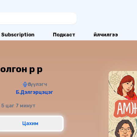
Subscription
Подкаст
Үйлчилгээ
гон өөр өөр
Өгүүлэгч
Б.Дэлгэрцэцэг
 5 цаг 7 минут
Цахим