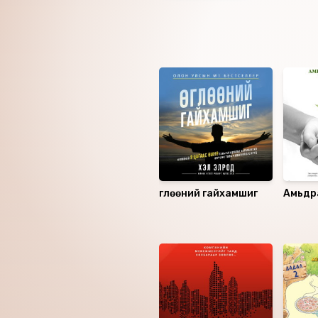
Бүтээлийг уншсан: Баатары
сэтгүүлч, хөтлөгч)
ISBN: 978-9919-24-873-4
Ижил төстэй номнууд
Өглөөний гайхамшиг
Амьдр
үнэт 
Санал болгох