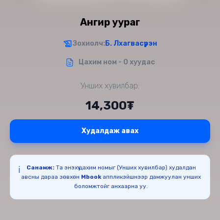
Ангир уураг
Зохиолч:
Б. Лхагвасүрэн
Цахим ном - 0 хуудас
Унших хувилбар:
14,300₮
Худалдаж авах
Санамж:
Та энэхүү цахим номыг (Унших хувилбар) худалдан
ℹ️
авсны дараа зөвхөн
Mbook
аппликэйшнээр дамжуулан унших
боломжтойг анхаарна уу.