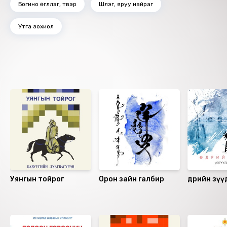
Богино өгүүллэг, түүвэр
Шүлэг, яруу найраг
Утга зохиол
Ижил төстэй номнууд
Уянгын тойрог
Орон зайн галбир
Өдрийн зүү
Санал болгох