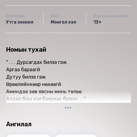
Ангилал
Хэл
Насны ангилал
Утга зохиол
Монгол хэл
13+
Номын тухай
" . . . Дурсагдах билээ гэж
Аргаа бараагүй
Дутуу билээ гэж
Өрөөлийнхөөр нөхөөгүй
Аминдаа зөв явсны минь төлөө
Алдар биш үхэл баярлах болно . . ."
Ангилал