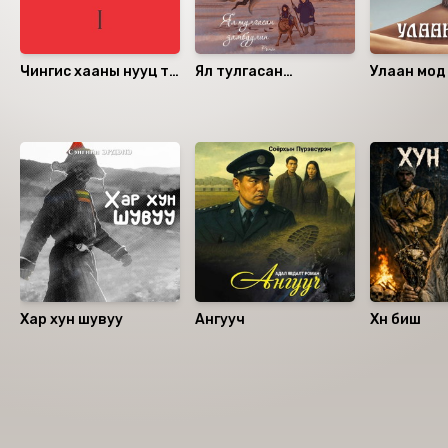
Чингис хааны нууц түүх
Ял тулгасан
Улаан мод
I
замбуулин
Санал болгох
Хар хун шувуу
Ангууч
Хүн биш