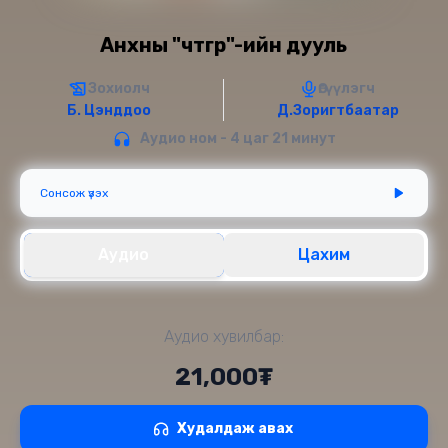
Анхны "чөтгөр"-ийн дууль
Зохиолч
Өгүүлэгч
Б. Цэнддоо
Д.Зоригтбаатар
Аудио ном - 4 цаг 21 минут
Сонсож үзэх
Аудио
Цахим
Аудио хувилбар:
21,000₮
Худалдаж авах