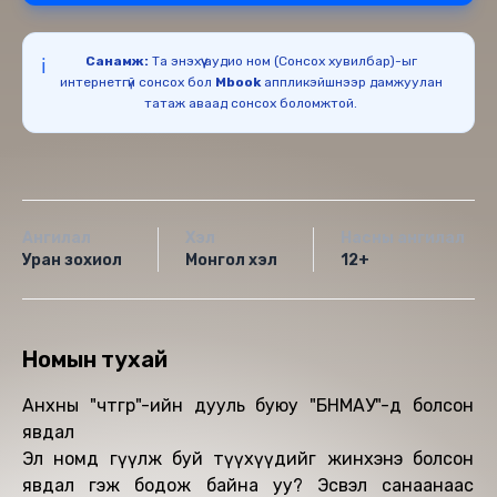
Санамж:
Та энэхүү аудио ном (Сонсох хувилбар)-ыг
ℹ️
интернетгүй сонсох бол
Mbook
аппликэйшнээр дамжуулан
татаж аваад сонсох боломжтой.
Ангилал
Хэл
Насны ангилал
Уран зохиол
Монгол хэл
12+
Номын тухай
Анхны "чөтгөр"-ийн дууль буюу "БНМАУ"-д болсон
явдал
Эл номд өгүүлж буй түүхүүдийг жинхэнэ болсон
явдал гэж бодож байна уу? Эсвэл санаанаас