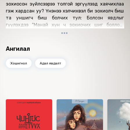
зохиосон зүйлсээрээ толгой эргүүлээд хаячихлаа
гэж хардсан уу? Үнэнээ хэлчихвэл би зохиолч биш
та уншигч биш болчих тул: Болсон явдлыг
өгүүлэхдээ "Манай хүн ч зохиочих шиг боллоо"
хэмээн эргэлзүүлэх, яалт ч үгүй зохиочихсон юм
аа. "Энэ харин ч үнэн байх" гэж итгүүлэхэд л ном
бүтээлийн учир утга оршдог юм шүү дээ!
Ангилал
Өгүүлэгч: Д.Зоригтбаатар
Найруулагч: Д.Баярнэмэх
Хошигнол
Адал явдалт
"МBOOK" студид бүтээв.
Зохиогчийн эрх хуулиар хамгаалагдсан 2026 он.
Ижил төстэй номнууд