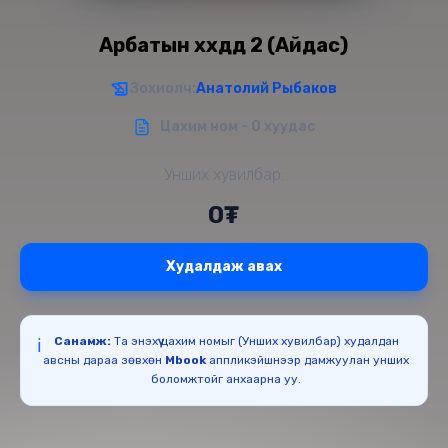
Арбатын хүүхдүүд 2 (Айдас)
Зохиолч:
Анатолий Рыбаков
Цахим ном - 0 хуудас
Унших хувилбар:
0₮
Худалдаж авах
Санамж:
Та энэхүү цахим номыг (Унших хувилбар) худалдан
ℹ️
авсны дараа зөвхөн
Mbook
аппликэйшнээр дамжуулан унших
боломжтойг анхаарна уу.