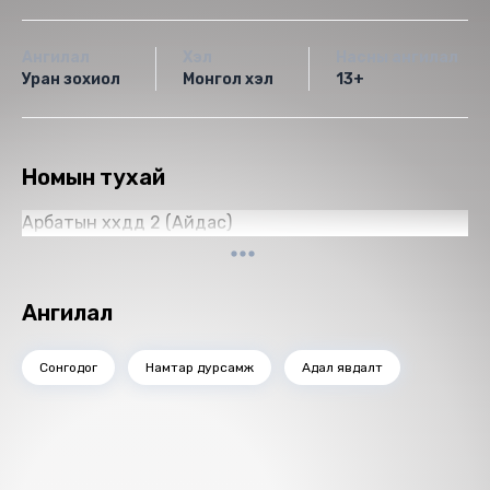
Ангилал
Хэл
Насны ангилал
Уран зохиол
Монгол хэл
13+
Номын тухай
Арбатын хүүхдүүд 2 (Айдас)
Ангилал
Сонгодог
Намтар дурсамж
Адал явдалт
Санал болгох