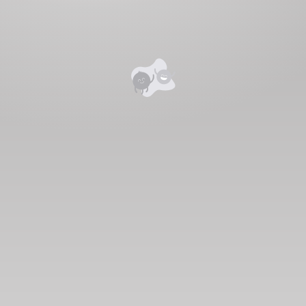
Номд хамгийн анхны үнэлгээг өгнө үү ⭐⭐⭐⭐⭐