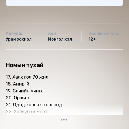
Ангилал
Хэл
Насны ангилал
Уран зохиол
Монгол хэл
12+
Номын тухай
17. Халх гол 70 жил
18. Аниргүй
19. Сүүлчийн уянга
20. Оршил
21. Одод харвах тоолонд
22. Халуун нөмөрт