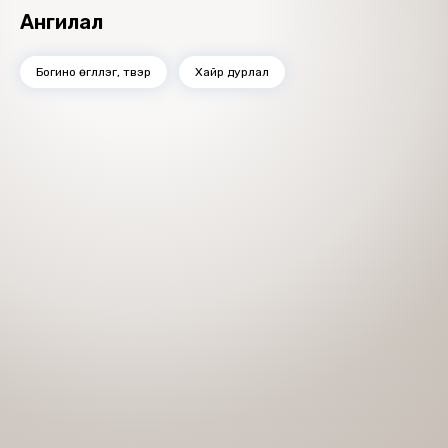
Ангилал
Богино өгүүллэг, түүвэр
Хайр дурлал
Номын хэлэлцүүлэг
Номын талаар бусдад хуваалцаарай.
Сонсогчдын үнэлгээ, сэтгэгдэл
0