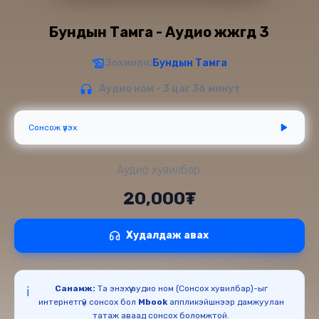
Бундын Тамга - Аудио жүжгүүд 3
Зохиолч:
Бундын Тамга
Аудио ном - 3 цаг 36 минут
Сонсож үзэх
Аудио хувилбар:
20,000₮
Худалдаж авах
Санамж:
Та энэхүү аудио ном (Сонсох хувилбар)-ыг
ℹ️
интернетгүй сонсох бол
Mbook
аппликэйшнээр дамжуулан
татаж аваад сонсох боломжтой.