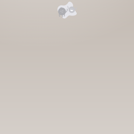
Номд хамгийн анхны үнэлгээг өгнө үү ⭐⭐⭐⭐⭐