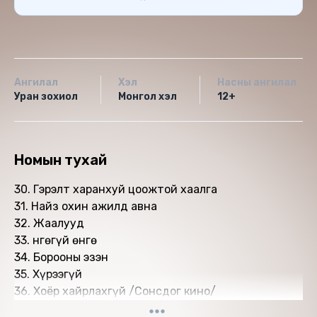
Ангилал
Хэл
Насны ангилал
Уран зохиол
Монгол хэл
12+
Номын тухай
30. Гэрэлт харанхуй цоожтой хаалга
31. Найз охин ажилд авна
32. Жаалууд
33. Өнгөгүй өнгө
34. Борооны эзэн
35. Хүрээгүй
36. Хоёр хайрлахгүй /Сонсдог кино/