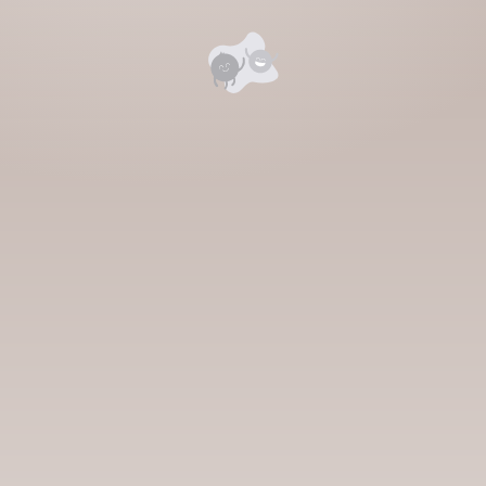
Номд хамгийн анхны үнэлгээг өгнө үү ⭐⭐⭐⭐⭐