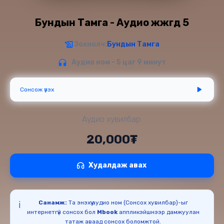
Бундын Тамга - Аудио жүжгүүд 5
Зохиолч:
Бундын Тамга
Аудио ном - 5 цаг 9 минут
Сонсож үзэх
Аудио хувилбар:
20,000₮
Худалдаж авах
Санамж:
Та энэхүү аудио ном (Сонсох хувилбар)-ыг
ℹ️
интернетгүй сонсох бол
Mbook
аппликэйшнээр дамжуулан
татаж аваад сонсох боломжтой.