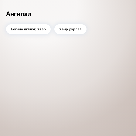
Ангилал
Богино өгүүллэг, түүвэр
Хайр дурлал
Номын хэлэлцүүлэг
Номын талаар бусдад хуваалцаарай.
Сонсогчдын үнэлгээ, сэтгэгдэл
0