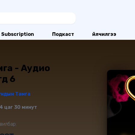
Subscription
Подкаст
Үйлчилгээ
га - Аудио
үүд 6
ундын Тамга
4 цаг 30 минут
вилбар: