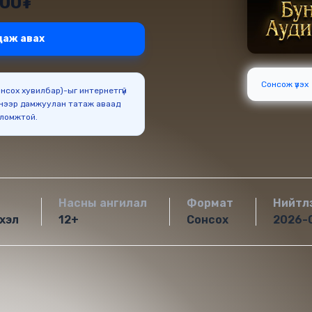
000₮
даж авах
Сонсож үзэх
Сонсох хувилбар)-ыг интернетгүй
нээр дамжуулан татаж аваад
оломжтой.
Насны ангилал
Формат
Нийтл
хэл
12+
Сонсох
2026-