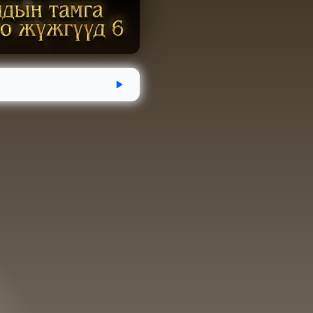
эгдсэн
Хугацаа
Аудио номын хэм
05-18
4 цаг 30 минут
320.5 MB