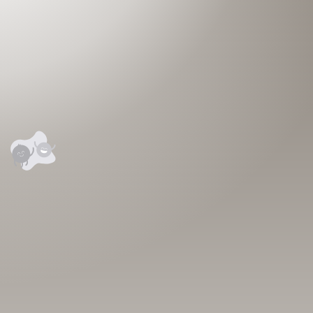
аалцаарай.
сэтгэгдэл
0
анхны үнэлгээг өгнө үү ⭐⭐⭐⭐⭐