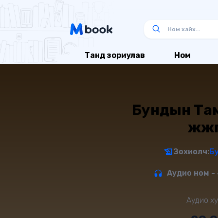
Танд зориулав
Ном
Бундын Там
жүжг
Зохиолч:
Б
Аудио ном - 
Аудио ху