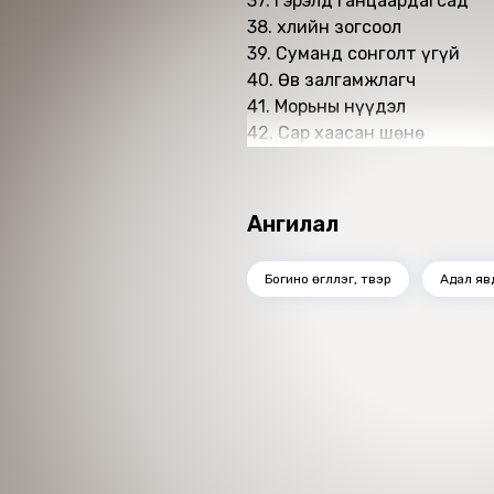
37. Гэрэлд ганцаардагсад
38. Үхлийн зогсоол
39. Суманд сонголт үгүй
40. Өв залгамжлагч
41. Морьны нүүдэл
42. Сар хаасан шөнө
Ангилал
Богино өгүүллэг, түүвэр
Адал яв
Номын хэлэлцүүлэг