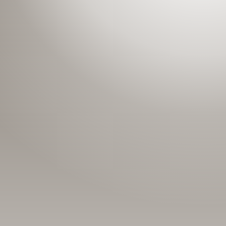
Номын талаар бусдад хув
Сонсогчдын үнэлгээ, 
Номд хамгийн 