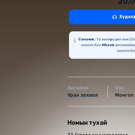
20,
Худал
Санамж:
Та энэхүү аудио ном (
ℹ️
сонсох бол
Mbook
аппликэйш
сонсох б
Ангилал
Хэл
Уран зохиол
Монгол 
Номын тухай