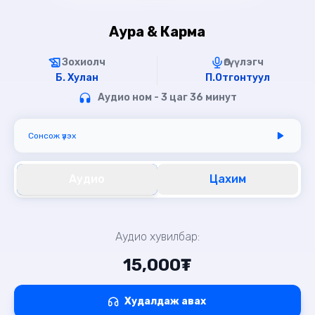
Аура & Карма
Зохиолч
Өгүүлэгч
Б. Хулан
П.Отгонтуул
Аудио ном - 3 цаг 36 минут
Сонсож үзэх
Аудио
Цахим
Аудио хувилбар:
15,000₮
Худалдаж авах