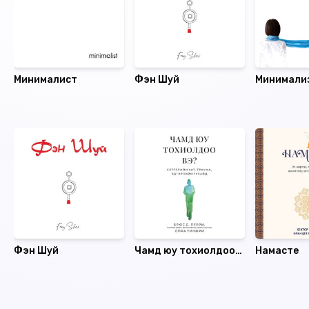
Минималист
Фэн Шуй
Минимали
хоёр
Санал болгох
Фэн Шуй
Чамд юу тохиолдоо
Намасте
вэ?