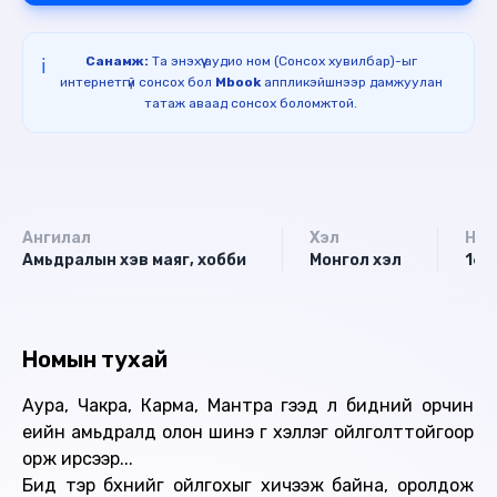
Санамж:
Та энэхүү аудио ном (Сонсох хувилбар)-ыг
ℹ️
интернетгүй сонсох бол
Mbook
аппликэйшнээр дамжуулан
татаж аваад сонсох боломжтой.
Ангилал
Хэл
Нас
Амьдралын хэв маяг, хобби
Монгол хэл
16+
Номын тухай
Аура, Чакра, Карма, Мантра гээд л бидний орчин
үеийн амьдралд олон шинэ үг хэллэг ойлголттойгоор
орж ирсээр...
Бид тэр бүхнийг ойлгохыг хичээж байна, оролдож