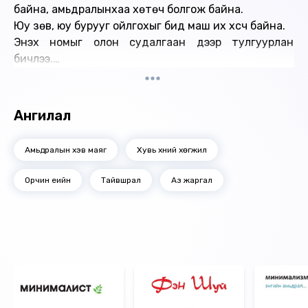
байна, амьдралынхаа хөтөч болгож байна.
Юу зөв, юу бурууг ойлгохыг бид маш их хүсч байна.
Энэхүү номыг олон судалгаан дээр тулгуурлан
бичлээ.
Уншигч маань авах гээхийн ухаанаар хандана биз
ээ!
"Бүх зүйл бодлоос бий болдог"
Ангилал
~Будда~
Өгүүлэгч: П.Отгонтуул
Амьдралын хэв маяг
Хувь хүний хөгжил
Найруулагч: Д.Баярнэмэх, М.Сүрэнхорлоо
"МBOOK" студид бүтээв.
Орчин үеийн
Тайвшрал
Аз жаргал
Зохиогчийн эрх хуулиар хамгаалагдсан 2022 он.
Ижил төстэй номнууд