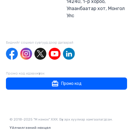
14240, 1-р хороо,
Улаанбаатар хот, Монгол
Улс
Биднийг сошиал сувгууд дээр дагаaрай
Промо код идэвхжүүлэх
Промо код
© 2018-2025 "М нэмэх" ХХК. Бүх эрх хуулиар хамгаалагдсан.
Үйлчилгээний нөхцөл