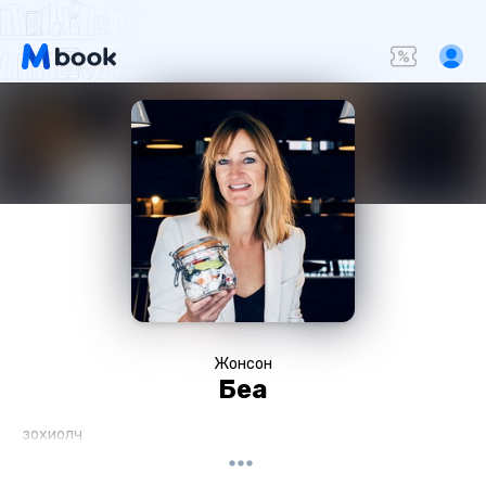
Жонсон
Беа
зохиолч