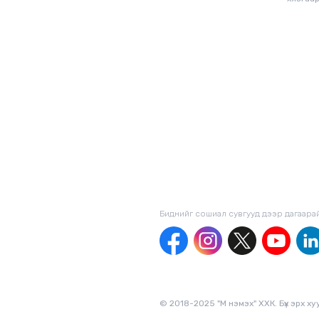
Биднийг сошиал сувгууд дээр дагаaра
© 2018-2025 "М нэмэх" ХХК. Бүх эрх х