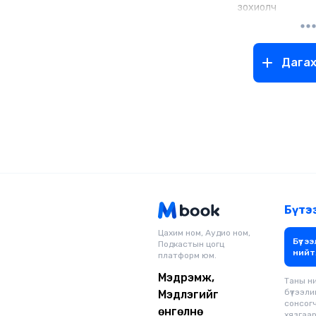
зохиолч
Дага
Бүтэ
Цахим ном, Аудио ном,
Бүтээ
Подкастын цогц
нийт
платформ юм.
Мэдрэмж,
Таны н
бүтээли
Мэдлэгийг
сонсог
өнгөлнө
хязгаарг