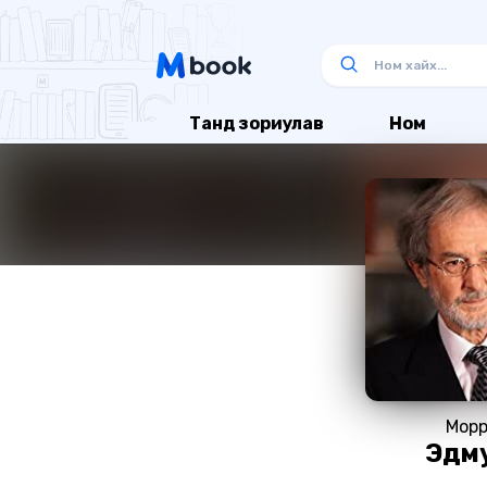
Танд зориулав
Ном
Мор
Эдм