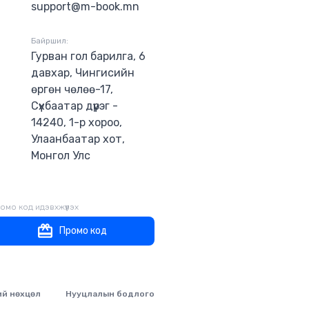
гээгүй билээ.
support@m-book.mn
 бүтээгчдийн
алаар мэдэхэд
Байршил:
Гурван гол барилга, 6
давхар, Чингисийн
өргөн чөлөө-17,
Сүхбаатар дүүрэг -
14240, 1-р хороо,
Улаанбаатар хот,
Монгол Улс
омо код идэвхжүүлэх
Промо код
ий нөхцөл
Нууцлалын бодлого