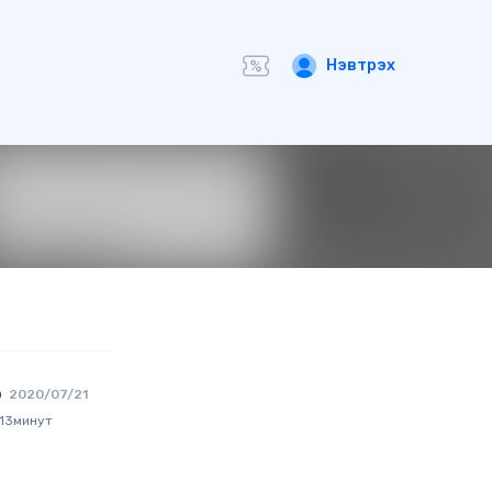
Нэвтрэх
о
2020/07/21
 13минут