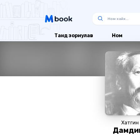
Танд зориулав
Ном
Хатгин
Дамдин