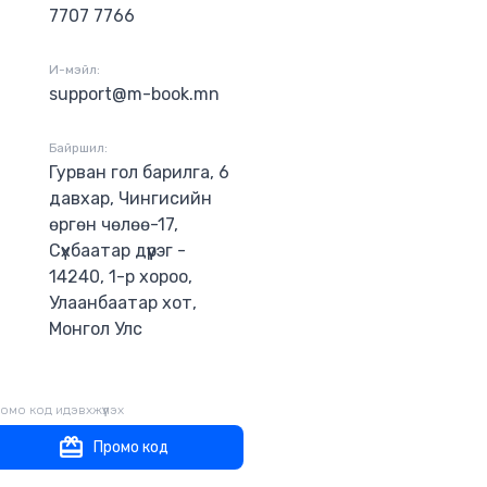
сын үед
7707 7766
 судрыг
 Монголын
И-мэйл:
.
support@m-book.mn
Байршил:
Гурван гол барилга, 6
давхар, Чингисийн
өргөн чөлөө-17,
Сүхбаатар дүүрэг -
14240, 1-р хороо,
Улаанбаатар хот,
Монгол Улс
омо код идэвхжүүлэх
Промо код