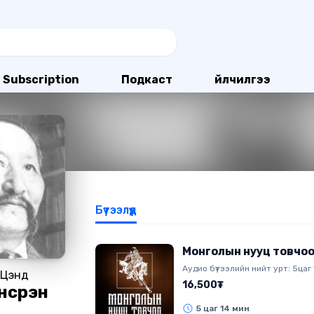
Subscription
Подкаст
Үйлчилгээ
Бүтээлүүд
Монголын нууц товчо
Аудио бүтээлийн нийт урт: 5цаг
 Цэнд
16,500₮
сүрэн
5 цаг 14 мин