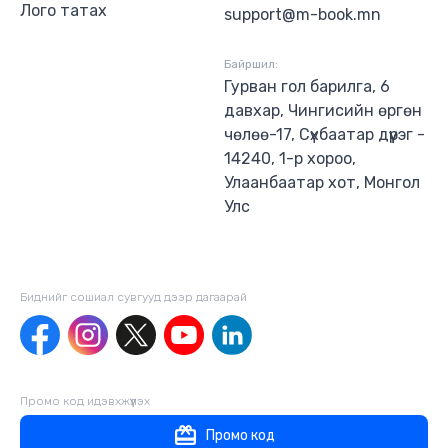
Лого татах
support@m-book.mn
Байршил:
Гурван гол барилга, 6
давхар, Чингисийн өргөн
чөлөө-17, Сүхбаатар дүүрэг -
14240, 1-р хороо,
Улаанбаатар хот, Монгол
Улс
Биднийг сошиал сувгууд дээр дагаaрай
Промо код идэвхжүүлэх
Промо код