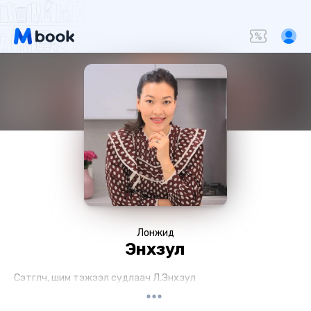
Лонжид
Энхзул
Сэтгүүлч, шим тэжээл судлаач Л.Энхзул