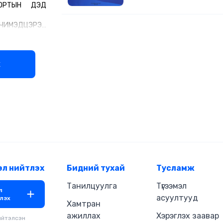
ПОРТЫН ДЭД
ХХКомпанитай хамтран Монгол 
Сургуулийн эрдэмтэн багш нар
бүтээлийг цахим хэлбэрт хөрвүү
ИМЭДЦЭРЭН
хүн бүр ҮНЭ ТӨЛБӨРГҮЙ ашигла
бүрдүүллээ. Төслийн хүрээнд дээрх ном
бүтээлүүд цахим хэлбэрт шилж
го зохиогч,
муу, ховордсон сурах бичгүүди
х
 дэд мастер,
хүртээмжийг нэмэгдүүлж, сурл
ч С.Чимэдцэрэн
ахиулах, багш эрдэмтдийн бүтэ
ймгийн Баян-
боловсролын үнэт өв болгон хад
төржээ. 1958
оюутнуудын зайнаас ажиллаж 
 математикч
боломжийг нэмэгдүүлэх зэрэг 
ргэж 2004 он
давуу тал, ач холбогдолтой юм.
даа тасралтгүй
гшлахдаа
из, комплекс
геометр
ал, онолын
эл нийтлэх
Бидний тухай
Тусламж
 аналитик
гай курсууд
Танилцуулга
Түгээмэл
л
 мэргэжлийн
асуултууд
лэх
Хамтран
атематикийн
нол арга зүйн
ажиллах
Хэрэглэх заавар
ийтэлсэн