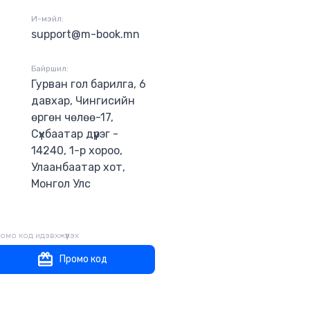
И-мэйл:
support@m-book.mn
Байршил:
Гурван гол барилга, 6
давхар, Чингисийн
өргөн чөлөө-17,
Сүхбаатар дүүрэг -
14240, 1-р хороо,
Улаанбаатар хот,
Монгол Улс
омо код идэвхжүүлэх
Промо код