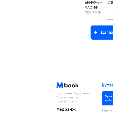
БНМАУ-ын С
МАСТЕР
СОНОМЫН Ч
/1932-2009/
Шатрын бодло
Дага
Шатрын спортын
Олон улсын шүүг
1932 онд Төв а
Өнжүүл суманд 
онд МУИС-ийг
мэргэжлээр дүү
хүртэл сургууль
46 жил ба
математик анал
анализ, 
программчл
Бүтэ
арифметик,
геометр, тус
Цахим ном, Аудио ном,
Бүтээ
Подкастын цогц
зэрэг нарийн
нийт
платформ юм.
болон дээд м
хичээлүүдийг о
Мэдрэмж,
Таны н