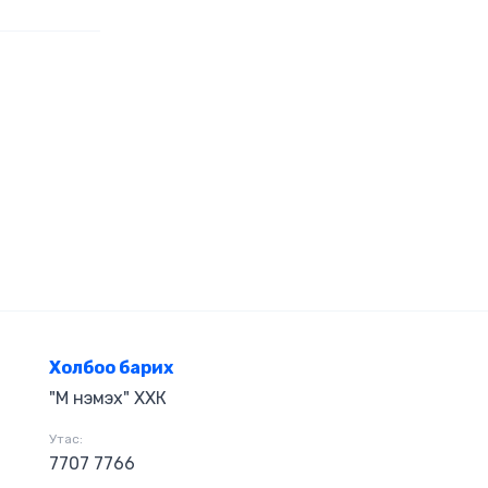
Улсын Их
ын 20 гаруй
лэн, хүссэн
х боломжийг
сэнээр олдоц
йн
агын чанарыг
элийг
галах, багш
суралцах
маш олон
Холбоо барих
"М нэмэх" ХХК
Утас:
7707 7766