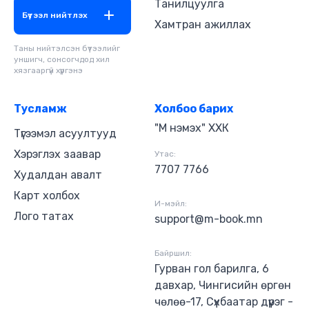
Танилцуулга
Бүтээл нийтлэх
Хамтран ажиллах
Таны нийтэлсэн бүтээлийг
уншигч, сонсогчдод хил
хязгааргүй хүргэнэ
Тусламж
Холбоо барих
"М нэмэх" ХХК
Түгээмэл асуултууд
Хэрэглэх заавар
Утас:
7707 7766
Худалдан авалт
Карт холбох
И-мэйл:
Лого татах
support@m-book.mn
Байршил:
Гурван гол барилга, 6
давхар, Чингисийн өргөн
чөлөө-17, Сүхбаатар дүүрэг -