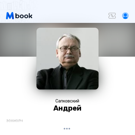
Сапковский
Андрей
зохиолч