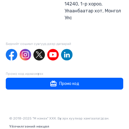
14240, 1-р хороо,
Улаанбаатар хот, Монгол
Улс
Биднийг сошиал сувгууд дээр дагаaрай
Промо код идэвхжүүлэх
Промо код
© 2018-2025 "М нэмэх" ХХК. Бүх эрх хуулиар хамгаалагдсан.
Үйлчилгээний нөхцөл