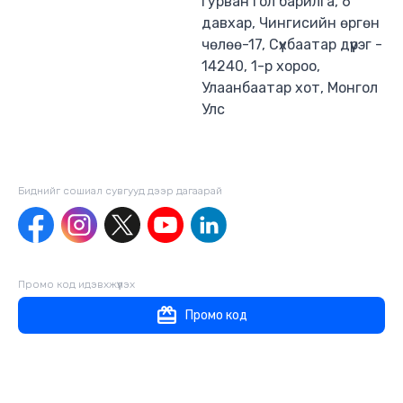
Гурван гол барилга, 6
давхар, Чингисийн өргөн
чөлөө-17, Сүхбаатар дүүрэг -
14240, 1-р хороо,
Улаанбаатар хот, Монгол
Улс
Биднийг сошиал сувгууд дээр дагаaрай
Промо код идэвхжүүлэх
Промо код