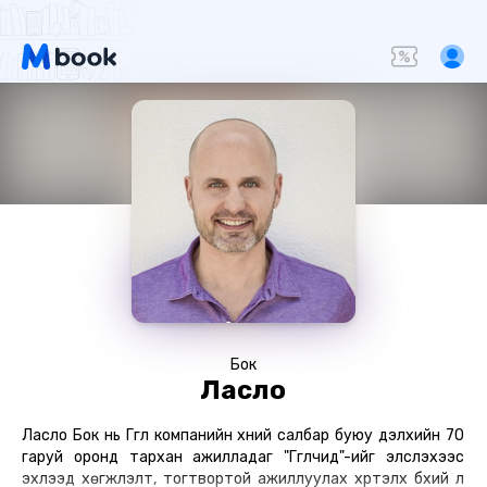
Бок
Ласло
Ласло Бок нь Гүүгл компанийн хүний салбар буюу дэлхийн 70
гаруй оронд тархан ажилладаг "Гүүглчид"-ийг элсүүлэхээс
эхлээд хөгжүүлэлт, тогтвортой ажиллуулах хүртэлх бүхий л