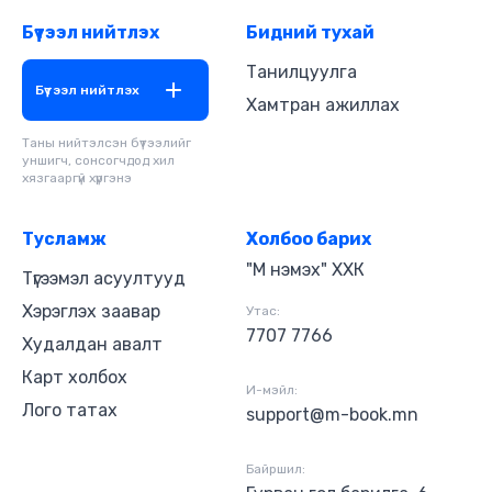
уншсан: Э.Алтангэрэл Найруулагч: Д.Баярнэмэх
Бүтээл нийтлэх
Бидний тухай
"Блью Нөүтс" студид бүтээв. Зохиогчийн эрх
хуулиар хамгаалагдсан 2023 он.
Танилцуулга
Бүтээл нийтлэх
Хамтран ажиллах
Таны нийтэлсэн бүтээлийг
уншигч, сонсогчдод хил
хязгааргүй хүргэнэ
Тусламж
Холбоо барих
"М нэмэх" ХХК
Түгээмэл асуултууд
Хэрэглэх заавар
Утас:
7707 7766
Худалдан авалт
Карт холбох
И-мэйл:
Лого татах
support@m-book.mn
Байршил: