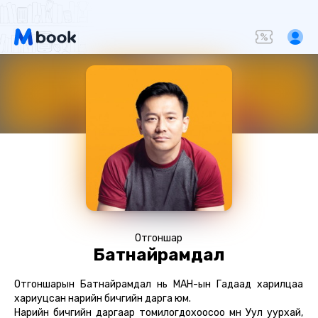
Отгоншар
Батнайрамдал
Отгоншарын Батнайрамдал нь МАН-ын Гадаад харилцаа
хариуцсан нарийн бичгийн дарга юм.
Нарийн бичгийн даргаар томилогдохоосоо өмнө Уул уурхай,