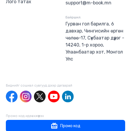
Лого татах
support@m-book.mn
Байршил:
Гурван гол барилга, 6
давхар, Чингисийн өргөн
чөлөө-17, Сүхбаатар дүүрэг -
14240, 1-р хороо,
Улаанбаатар хот, Монгол
Улс
Биднийг сошиал сувгууд дээр дагаaрай
Промо код идэвхжүүлэх
Промо код