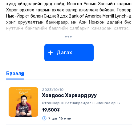
хүнд үйлдвэрийн дэд сайд, Монгол Улсын Засгийн газрын
Хэрэг эрхлэх газрын ахлах зөвлөхөөр ажиллаж байсан. Тэрээр
Нью-Йоркт болон Сидней дэх Bank of America Merrill Lynch-д
хөрөнгө оруулалтын банкираар, мөн Ази Номхон далайн бүс
нутгийн байгалийн баялгийн салбарыг хамарсан хэлтэст
ажиллаж байсан.
Батнайрамдал нь 20 сая гаруй сонсолттой Unlock Podcast
подкастыг үүсгэн байгуулагч, хамтран бүтээгч юм. Unlock
Дагах
podcast нь сүүлийн 6 жилийн хугацаанд хоёр долоо хоног
тутамд дэлхийн бестселлер болсон 160 гаруй номыг
хураангуйлан сонсогчдодоо хүргэсэн.
Тэрээр АНУ-ын Бостон дахь Харвардын Бизнесийн
Бүтээлүүд
Сургуулийн магистр, АНУ-ын Макалестер коллежид эдийн
засгийн бакалаврын зэрэгтэй.
2023/10/10
Ховдоос Харвард руу
Отгоншарын Батнайрамдал нь Монгол орны
баруун хязгаар нутаг Ховдоос хэрхэн дэлхийн
19,500₮
хамгийн нэр хүндтэй сургууль болох Харвардад
7 цаг 16 мин
суралцсан тухай өөрийн туулсан амьдралын
замнал, дурсамжаа хуваалцсан юм. Юуны өмнө
энэ бол амжилтад хүрсэн, оргилд гарсан түүх биш.