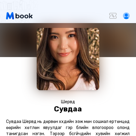
Шервүүд
Сувдаа
Сувдаа Шервүүд нь дөрвөн хүүхдийн ээж мөн сошиал ертөнцөд
өөрийн хөтлөн явуулдаг гэр бүлийн влогоороо олонд
танигдсан нэгэн. Тэрээр бүсгүйчүүдийн хувийн хөгжил