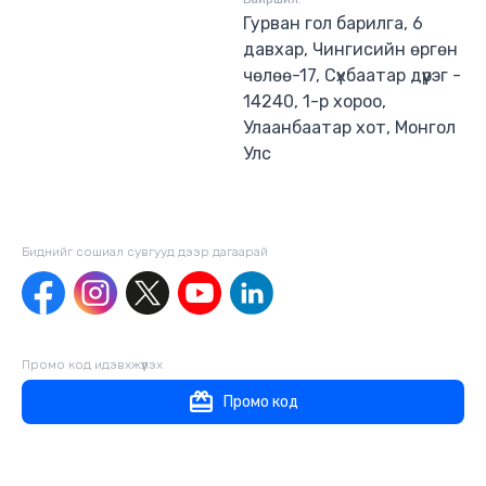
бүтээв. Зохиогчийн эрх хуулиар хамгаалагдсан
Гурван гол барилга, 6
2023 он.
давхар, Чингисийн өргөн
чөлөө-17, Сүхбаатар дүүрэг -
14240, 1-р хороо,
Улаанбаатар хот, Монгол
Улс
Биднийг сошиал сувгууд дээр дагаaрай
Промо код идэвхжүүлэх
Промо код