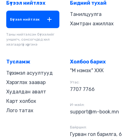
Бүтээл нийтлэх
Бидний тухай
Танилцуулга
Бүтээл нийтлэх
Хамтран ажиллах
Таны нийтэлсэн бүтээлийг
уншигч, сонсогчдод хил
хязгааргүй хүргэнэ
Тусламж
Холбоо барих
"М нэмэх" ХХК
Түгээмэл асуултууд
Хэрэглэх заавар
Утас:
7707 7766
Худалдан авалт
Карт холбох
И-мэйл:
Лого татах
support@m-book.mn
Байршил:
Гурван гол барилга, 6