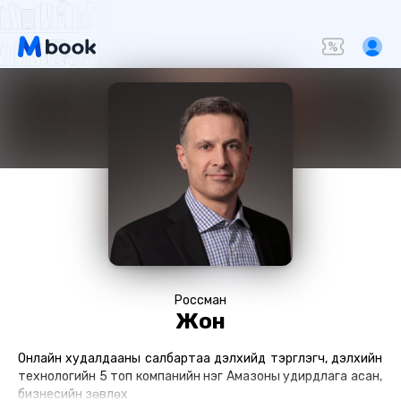
Россман
Жон
Онлайн худалдааны салбартаа дэлхийд тэргүүлэгч, дэлхийн
технологийн 5 топ компанийн нэг Амазоны удирдлага асан,
бизнесийн зөвлөх