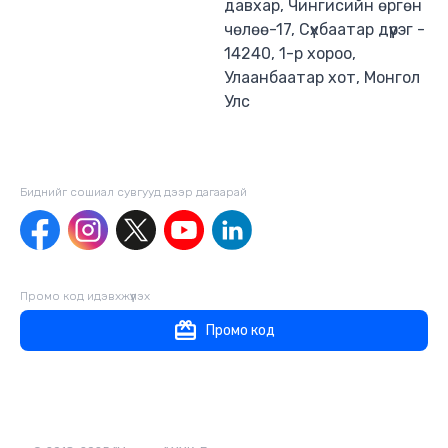
давхар, Чингисийн өргөн
чөлөө-17, Сүхбаатар дүүрэг -
14240, 1-р хороо,
Улаанбаатар хот, Монгол
Улс
Биднийг сошиал сувгууд дээр дагаaрай
Промо код идэвхжүүлэх
Промо код