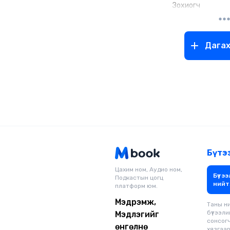
Зохиогч
Дага
Бүтэ
Цахим ном, Аудио ном,
Бүтээ
Подкастын цогц
нийт
платформ юм.
Мэдрэмж,
Таны н
бүтээли
Мэдлэгийг
сонсог
өнгөлнө
хязгаарг