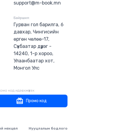
support@m-book.mn
Байршил:
Гурван гол барилга, 6
давхар, Чингисийн
өргөн чөлөө-17,
Сүхбаатар дүүрэг -
14240, 1-р хороо,
Улаанбаатар хот,
Монгол Улс
омо код идэвхжүүлэх
Промо код
ий нөхцөл
Нууцлалын бодлого