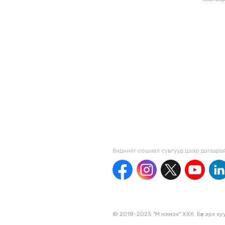
Биднийг сошиал сувгууд дээр дагаaра
© 2018-2025 "М нэмэх" ХХК. Бүх эрх х