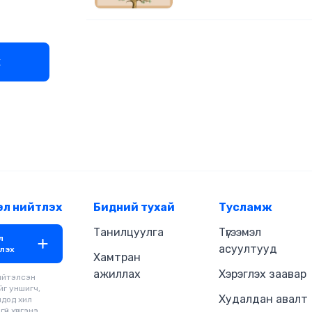
эсэхийг та мэдэхийг хүсэж байв уу? Б
бодит байдал бүхэлдээ үл үзэгдэ
ухамсрын ертөнцөөс урган гарч
Энэ ертөнцөд өнгөрсөн ба ирээ
х
баршгүй олон бодол санаа, мэдл
урсаж байдаг бөгөөд үүнийг “бо
гэнэ. Энэ товч номд бодлын энергийн тухай,
энэ нь бидний амьдралд хэрхэн
тухай Чопрагийн гол санаанууд
Мөн бодлын энергийн урсгалта
дэлхий дээр ирсэн утга учраа у
жинхэнэ амжилтад хүрэх арга з
юм.
эл нийтлэх
Бидний тухай
Тусламж
Танилцуулга
Түгээмэл
л
асуултууд
лэх
Хамтран
ажиллах
Хэрэглэх заавар
ийтэлсэн
йг уншигч,
Худалдан авалт
чдод хил
үй хүргэнэ