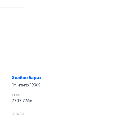
идний
х оюун санаа,
 байдаг аж.
дүйн тоолж
эгийн энерги
длын энерги”
 нөлөөлдөг
ыг судална.
й зохицож,
хаарч,
амыг олж нээх
Холбоо барих
"М нэмэх" ХХК
Утас:
7707 7766
И-мэйл: