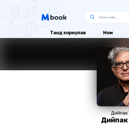
Танд зориулав
Ном
Дийпак 
Дийпак