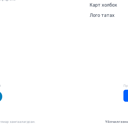
Карт холбох
Лого татах
й
Пр
уулиар хамгаалагдсан.
Үйлчилгээн