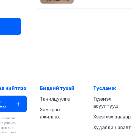
х
эл нийтлэх
Бидний тухай
Тусламж
Танилцуулга
Түгээмэл
л
асуултууд
лэх
Хамтран
ажиллах
Хэрэглэх заавар
ийтэлсэн
йг уншигч,
Худалдан авалт
чдод хил
үй хүргэнэ