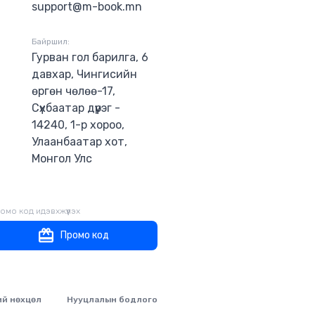
support@m-book.mn
Байршил:
Гурван гол барилга, 6
давхар, Чингисийн
өргөн чөлөө-17,
Сүхбаатар дүүрэг -
14240, 1-р хороо,
Улаанбаатар хот,
Монгол Улс
омо код идэвхжүүлэх
Промо код
ий нөхцөл
Нууцлалын бодлого