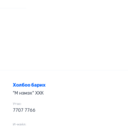
Холбоо барих
"М нэмэх" ХХК
Утас:
7707 7766
И-мэйл: