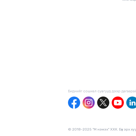
Биднийг сошиал сувгууд дээр дагаaра
© 2018-2025 "М нэмэх" ХХК. Бүх эрх х