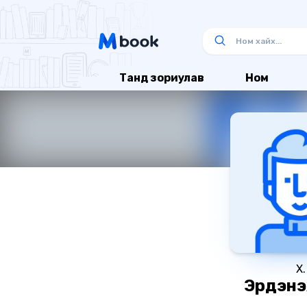
Танд зориулав
Ном
Х.
Эрдэнэ