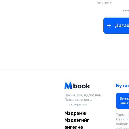
зохиогч
Дага
Бүтэ
Цахим ном, Аудио ном,
Бүтээ
Подкастын цогц
нийт
платформ юм.
Мэдрэмж,
Таны н
бүтээли
Мэдлэгийг
сонсог
өнгөлнө
хязгаарг