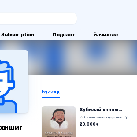
Subscription
Подкаст
Үйлчилгээ
Бүтээлүүд
Хубилай хааны
цэргийн түүх
Хубилай хааны цэргийн түүх
20,000₮
хишиг