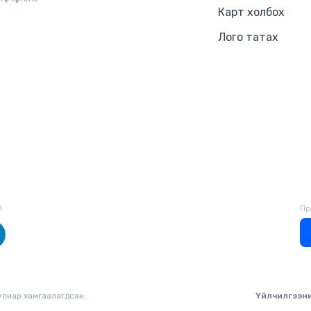
Карт холбох
Лого татах
й
Пр
уулиар хамгаалагдсан.
Үйлчилгээн