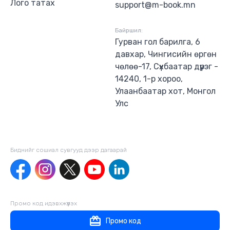
Лого татах
support@m-book.mn
Байршил:
Гурван гол барилга, 6
давхар, Чингисийн өргөн
чөлөө-17, Сүхбаатар дүүрэг -
14240, 1-р хороо,
Улаанбаатар хот, Монгол
Улс
Биднийг сошиал сувгууд дээр дагаaрай
Промо код идэвхжүүлэх
Промо код