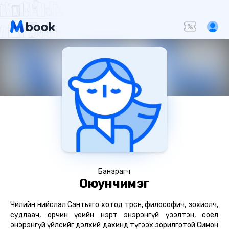
Банзрагч
Оюунчимэг
Чилийн нийслэл Сантьяго хотод төрсөн, философич, зохиолч,
судлаач, орчин үеийн нэрт энэрэнгүй үзэлтэн, соёл
энэрэнгүй үйлсийг дэлхий дахинд түгээх зорилготой Симон